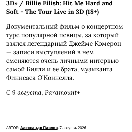
сериале — его создатель: Рики
Джервейс в свое время придумал
оригинальный «Офис», ставший
сначала хитом на родине, а затем и
общемировым феноменом. К слову,
главного героя, кота по имени Гас,
озвучил он сам.
C 7 августа, Netflix