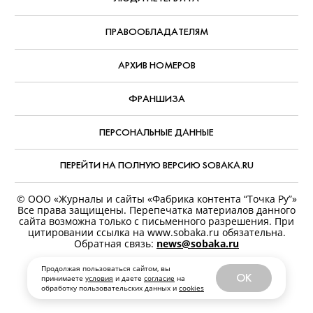
Финнеаса О’Коннелла.
С 9 августа, Paramount+
АВТОР:
Александр Павлов
,
7 августа, 2026
РУБРИКА:
Что смотреть дома
КОММЕНТАРИИ
Продолжая пользоваться сайтом, вы
OK
принимаете
условия
и даете
согласие
на
обработку пользовательских данных и
cookies