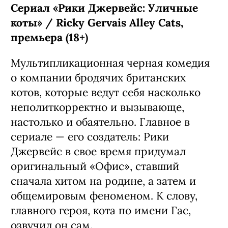
«У меня на районе»), которая
вынужденно переехала в Колорадо к
семье Уолтерсов — счастливым
родителям семи сыновей и одной
дочери. Четвертую порцию их
приключений создатели уже
анонсировали заранее:
предварительно, она выйдет в
следующем году.
С 6 августа, Netflix