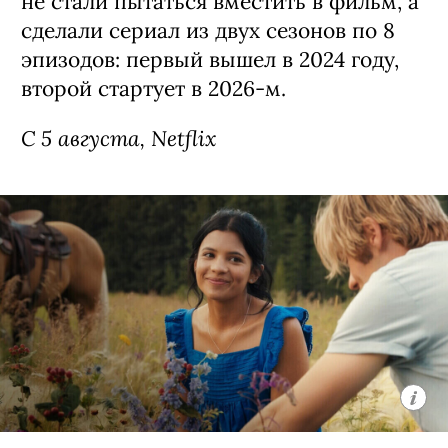
Сериал «Сто лет одиночества» / Cien
Años de Soledad, 1-я часть 2 сезона
(18+)
Первая в истории экранизация романа
лауреата Нобелевской премии
Габриэля Гарсия Маркеса — сняли ее