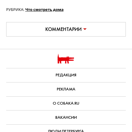
Фильм «Билли Айлиш: Ударь меня
жёстко и нежно. Концертный тур в
3D» / Billie Eilish: Hit Me Hard and
Soft - The Tour Live in 3D (18+)
Документальный фильм о концертном
туре популярной певицы, за который
взялся легендарный Джеймс Кэмерон
— записи выступлений в нем
сменяются очень личными интервью
самой Билли и ее брата, музыканта