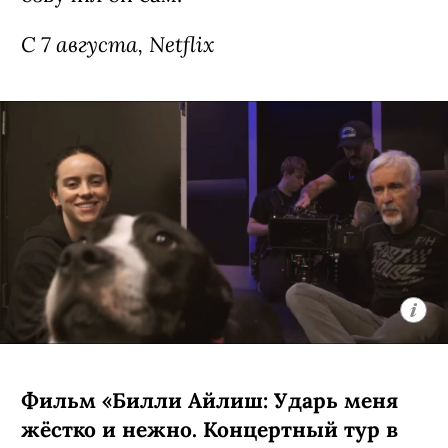
Сериал «Рики Джервейс: Уличные
коты» / Ricky Gervais Alley Cats,
премьера (18+)
Мультипликационная черная комедия
о компании бродячих британских
котов, которые ведут себя насколько
неполиткорректно и вызывающе,
настолько и обаятельно. Главное в