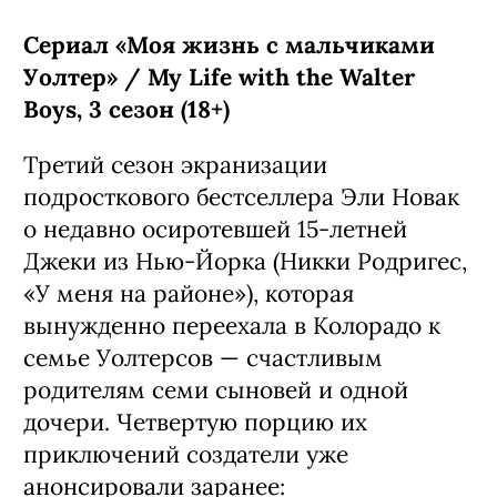
колумбийские соотечественники
писателя Лаура Мора Ортега и Алекс
Гарсиа Лопес.
Сверхмасштабную и сложную историю
семьи Буэндиа и города Макондо даже
не стали пытаться вместить в фильм, а
сделали сериал из двух сезонов по 8
эпизодов: первый вышел в 2024 году,
второй стартует в 2026-м.
С 5 августа, Netflix