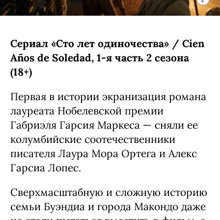
Рубин из «Дожить до рассвета») все
свои 17 лет прожила в Нью-Йорке, но
внезапно получила в наследство от
дедушки целый остров в Канаде. Там
ей предстоит узнать много интересных
подробностей о своих родственниках.
Кроме нее в сериале снялись Кин
Руффало, Амели Хеферль и Бо
Брагасон.
С 5 августа, Prime Video