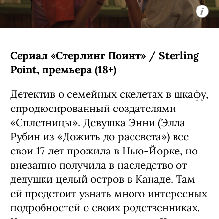
Девятый джедай» / Star Wars: Visions
Presents - The Ninth Jedi, премьера
(18+)
Аниме-сериал, основанный на первом
эпизоде антологии «Звездные войны:
Видения» — история строится вокруг
юной девушки-джедая Кары, которая
ищет себе подобных по всей галактике.
Автором проекта стал Кэндзи Камияма
(главная его работа — «Призрак в
доспехах: Синдром одиночки»).
С 5 августа, Disney+