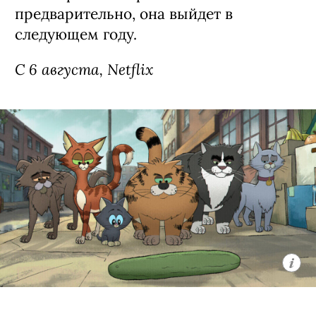
Сериал «Моя жизнь с мальчиками
Уолтер» / My Life with the Walter
Boys, 3 сезон (18+)
Третий сезон экранизации
подросткового бестселлера Эли Новак
о недавно осиротевшей 15-летней
Джеки из Нью-Йорка (Никки Родригес,