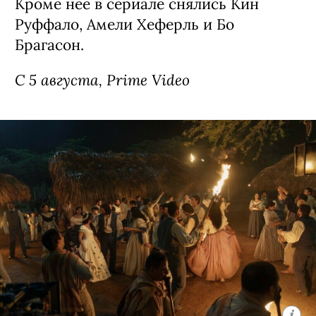
Сериал «Стерлинг Поинт» / Sterling
Point, премьера (18+)
Детектив о семейных скелетах в шкафу,
спродюсированный создателями
«Сплетницы». Девушка Энни (Элла