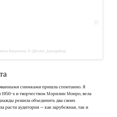
lina Karpunina 🎨 (@color_byangelina)
та
рованными снимками пришла спонтанно. Я
й 1950-х и творчеством Мэрилин Монро, вела
днажды решила объединить два своих
ла расти аудитория — как зарубежная, так и