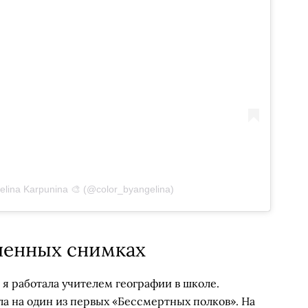
lina Karpunina 🎨 (@color_byangelina)
шенных снимках
я работала учителем географии в школе.
а на один из первых «Бессмертных полков». На