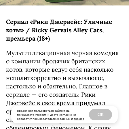
Сериал «Рики Джервейс: Уличные
коты» / Ricky Gervais Alley Cats,
премьера (18+)
Мультипликационная черная комедия
о компании бродячих британских
котов, которые ведут себя насколько
неполиткорректно и вызывающе,
настолько и обаятельно. Главное в
сериале — его создатель: Рики
Джервейс в свое время придумал
оригинальный «Офис», ставший
Продолжая пользоваться сайтом, вы
OK
принимаете
условия
и даете
согласие
на
сначала хитом на родине, а затем и
обработку пользовательских данных и
cookies
общемировым феноменом. К слову,