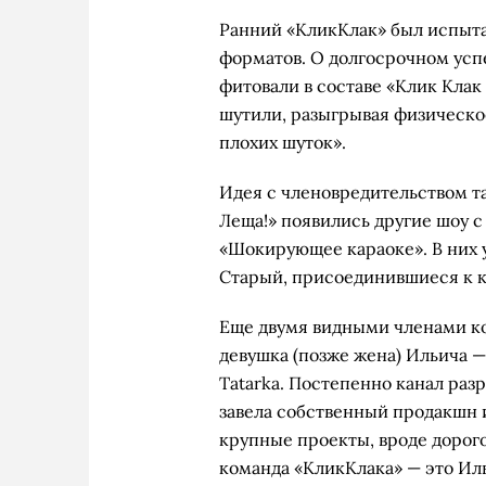
Ранний «КликКлак» был испыта
форматов. О долгосрочном успе
фитовали в составе «Клик Клак 
шутили, разыгрывая физическое
плохих шуток».
Идея с членовредительством та
Леща!» появились другие шоу 
«Шокирующее караоке». В них 
Старый, присоединившиеся к ко
Еще двумя видными членами ко
девушка (позже жена) Ильича —
Tatarka. Постепенно канал ра
завела собственный продакшн 
крупные проекты, вроде дорог
команда «КликКлака» — это Ил