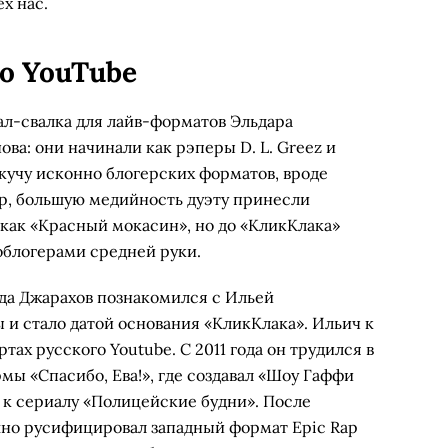
ех нас.
о YouTube
ал-свалка для лайв-форматов Эльдара
ва: они начинали как рэперы D. L. Greez и
кучу исконно блогерских форматов, вроде
р, большую медийность дуэту принесли
как «Красный мокасин», но до «КликКлака»
облогерами средней руки.
огда Джарахов познакомился с Ильей
 и стало датой основания «КликКлака». Ильич к
тах русского Youtube. С 2011 года он трудился в
ы «Спасибо, Ева!», где создавал «Шоу Гаффи
 к сериалу «Полицейские будни». После
но русифицировал западный формат Epic Rap