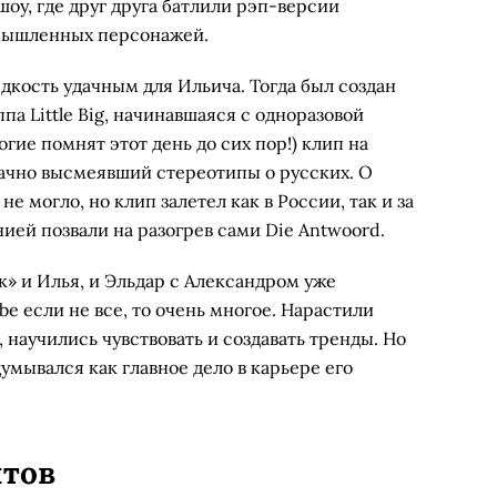
 шоу, где друг друга батлили рэп-версии
ымышленных персонажей.
едкость удачным для Ильича. Тогда был создан
ппа Little Big, начинавшаяся с одноразовой
огие помнят этот день до сих пор!) клип на
удачно высмеявший стереотипы о русских. О
не могло, но клип залетел как в России, так и за
ией позвали на разогрев сами Die Antwoord.
» и Илья, и Эльдар с Александром уже
e если не все, то очень многое. Нарастили
 научились чувствовать и создавать тренды. Но
умывался как главное дело в карьере его
нтов