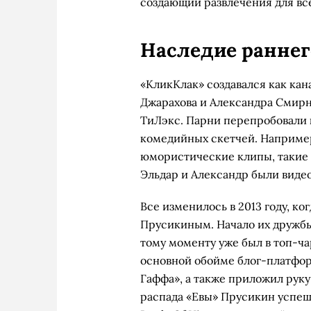
создающий развлечения для вс
Наследие раннег
«КликКлак» создавался как кан
Джарахова и Александра Смирно
ТиЛэкс. Парни перепробовали 
комедийных скетчей. Наприме
юмористические клипы, такие 
Эльдар и Александр были виде
Все изменилось в 2013 году, к
Прусикиным. Начало их дружбы
тому моменту уже был в топ-чар
основной обойме блог-платформ
Гаффа», а также приложил руку
распада «Евы» Прусикин успеш