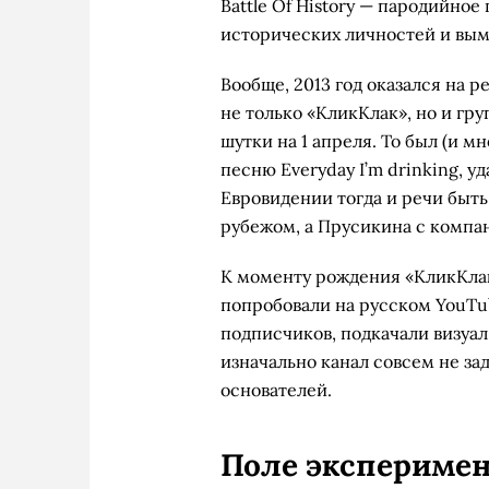
Battle Of History — пародийное
исторических личностей и в
Вообще, 2013 год оказался на р
не только «КликКлак», но и гру
шутки на 1 апреля. То был (и мн
песню Everyday I’m drinking, 
Евровидении тогда и речи быть 
рубежом, а Прусикина с компан
К моменту рождения «КликКлак
попробовали на русском YouTub
подписчиков, подкачали визуал,
изначально канал совсем не зад
основателей.
Поле экспериме