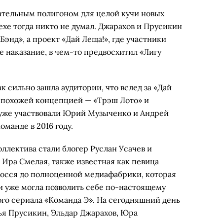
тельным полигоном для целой кучи новых
хе тогда никто не думал. Джарахов и Прусикин
Бэнд», а проект «Дай Леща!», где участники
 наказание, в чем-то предвосхитил «Лигу
к сильно зашла аудитории, что вслед за «Дай
с похожей концепцией — «Трэш Лото» и
уже участвовали Юрий Музыченко и Андрей
манде в 2016 году.
ллектива стали блогер Руслан Усачев и
 Ира Смелая, также известная как певица
зросся до полноценной медиафабрики, которая
и уже могла позволить себе по-настоящему
ого сериала «Команда Э». На сегодняшний день
ья Прусикин, Эльдар Джарахов, Юра