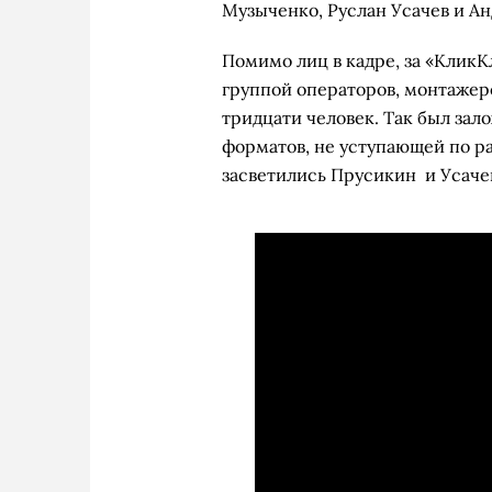
Музыченко, Руслан Усачев и А
Помимо лиц в кадре, за «КликК
группой операторов, монтажеро
тридцати человек. Так был за
форматов, не уступающей по раз
засветились Прусикин и Усаче