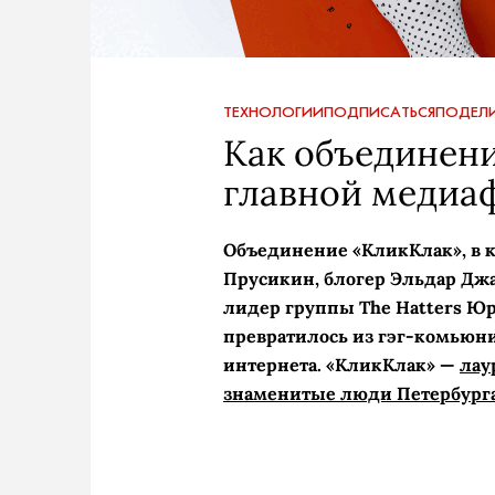
ТЕХНОЛОГИИ
ПОДПИСАТЬСЯ
ПОДЕЛИ
Как объединени
главной медиа
Объединение «КликКлак», в ко
Прусикин, блогер Эльдар Джа
лидер группы The Hatters Юр
превратилось из гэг-комьюни
интернета. «КликКлак» —
лау
знаменитые люди Петербурга