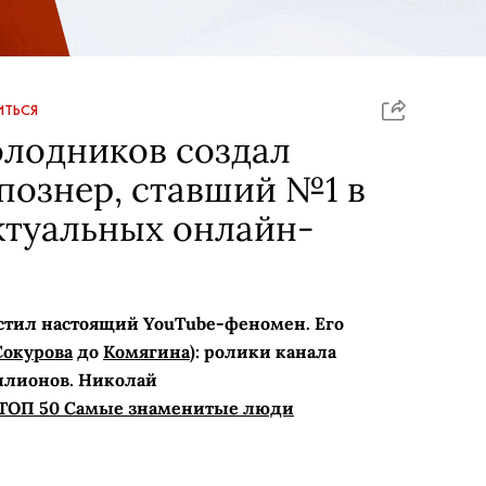
ТЬСЯ
олодников создал
познер, ставший №1 в
ктуальных онлайн-
стил настоящий YouTube-феномен. Его
окурова
до
Комягина
): ролики канала
ллионов. Николай
u ТОП 50 Самые знаменитые люди