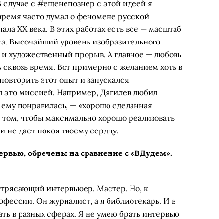
В случае с #ещенепознер с этой идеей я
 время часто думал о феномене русской
ала XX века. В этих работах есть все — масштаб
та. Высочайший уровень изобразительного
 и художественный прорыв. А главное — любовь
 сквозь время. Вот примерно с желанием хоть в
повторить этот опыт и запускался
л это миссией. Например, Дягилев любил
я ему понравилась, — «хорошо сделанная
 в том, чтобы максимально хорошо реализовать
и не дает покоя твоему сердцу.
тервью, обречены на сравнение с «ВДудем».
отрясающий интервьюер. Мастер. Но, к
офессии. Он журналист, а я библио­текарь. И в
ть в разных сферах. Я не умею брать интервью