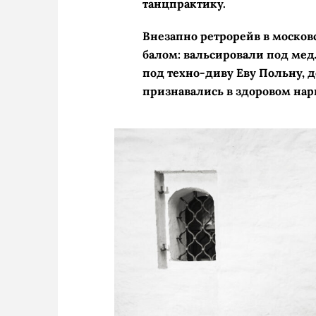
танцпрактику.
Внезапно ретрорейв в моско
балом: вальсировали под ме
под техно-диву Еву Польну, 
признавались в здоровом на