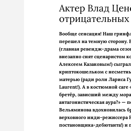
Актер Влад Ценё
отрицательных 
Вообще сенсация! Наш гринф
перешел на темную сторону. 
(главная ревендж-­драма сезо
внезапно снят сценаристом 
Алексеем Казаковым!) сыграл
криптокошельком с несметны
матерью (ради роли Лариса Гу
Laurent!). А в костюмной саг
бретёр, зависший между мор
антагонистическая аура?» — 
Вельяминова вдохновилась бр
верховного инди-режиссера Р
постановщика-дебютанта!) и 