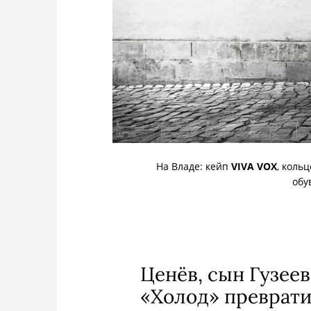
На Владе: кейп
VIVA VOX
, коль
обу
Ценёв, сын Гузеев
«Холод» преврати