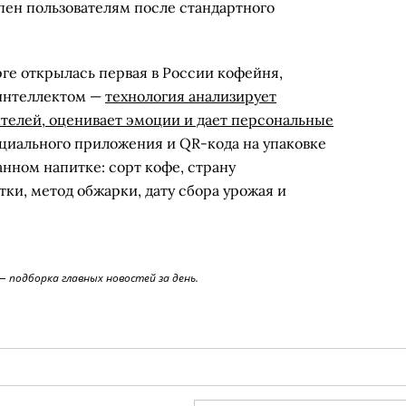
пен пользователям после стандартного
ге открылась первая в России кофейня,
интеллектом —
технология анализирует
телей, оценивает эмоции и дает персональные
циального приложения и QR-кода на упаковке
анном напитке: сорт кофе, страну
ки, метод обжарки, дату сбора урожая и
 подборка главных новостей за день.