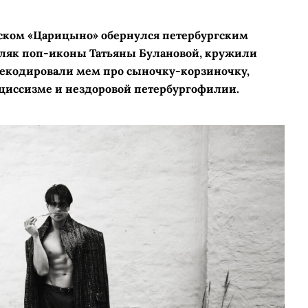
вском «Царицыно» обернулся петербургским
дляк поп-иконы Татьяны Булановой, кружили
декодировали мем про сыночку-­корзиночку,
рциссизме и нездоровой петербургофилии.