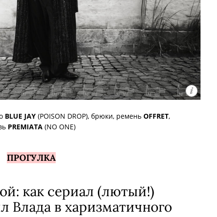
цо
BLUE JAY
(POISON DROP), брюки, ремень
OFFRET
,
вь
PREMIATA
(NO ONE)
ПРОГУЛКА
ой: как сериал (лютый!)
л Влада в харизматичного