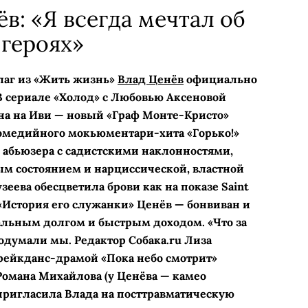
в: «Я всегда мечтал об
героях»
лаг из «Жить жизнь»
Влад Ценёв
официально
В сериале «Холод» с Любовью Аксеновой
на на Иви — новый «Граф Монте-­Кристо»
комедийного мокьюментари-хита «Горько!»
 абьюзера с садистскими наклонностями,
м состоянием и нарциссической, властной
зеева обесцветила брови как на показе Saint
е «История его служанки» Ценёв — бонвиван и
альным долгом и быстрым доходом. «Что за
подумали мы. Редактор Собака.ru Лиза
ейкданс-­драмой «Пока небо смотрит»
омана Михайлова (у Ценёва — камео
пригласила Влада на посттравматическую