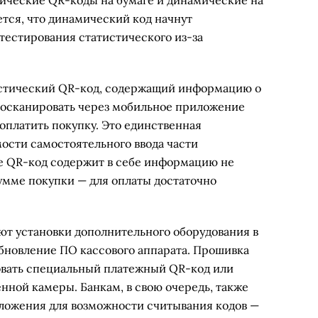
ические QR-коды на бумаге и динамические на
тся, что динамический код начнут
тестирования статистического из-за
тистический QR-код, содержащий информацию о
росканировать через мобильное приложение
 оплатить покупку. Это единственная
ости самостоятельного ввода части
 QR-код содержит в себе информацию не
 сумме покупки — для оплаты достаточно
ют установки дополнительного оборудования в
бновление ПО кассового аппарата. Прошивка
овать специальный платежный QR-код или
нной камеры. Банкам, в свою очередь, также
ложения для возможности считывания кодов —