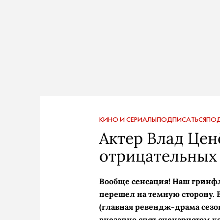
КИНО И СЕРИАЛЫ
ПОДПИСАТЬСЯ
ПОД
Актер Влад Ценё
отрицательных 
Вообще сенсация! Наш гринф
перешел на темную сторону. 
(главная ревендж-­драма сезо
внезапно снят сценаристом 