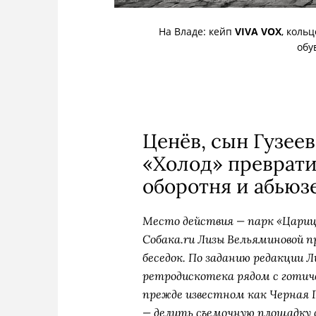
На Владе: кейп
VIVA VOX
, коль
обу
Ценёв, сын Гузеев
«Холод» преврати
оборотня и абьюз
Место действия — парк «Цариц
Собака.ru Лизы Вельяминовой 
беседок. По заданию редакции 
ретродискотека рядом с готиче
прежде известном как Черная Г
— делить съемочную площадку с