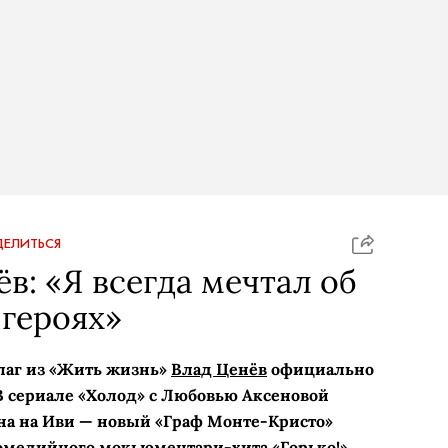
ЕЛИТЬСЯ
в: «Я всегда мечтал об
героях»
лаг из «Жить жизнь»
Влад Ценёв
официально
В сериале «Холод» с Любовью Аксеновой
на на Иви — новый «Граф Монте-­Кристо»
комедийного мокьюментари-хита «Горько!»