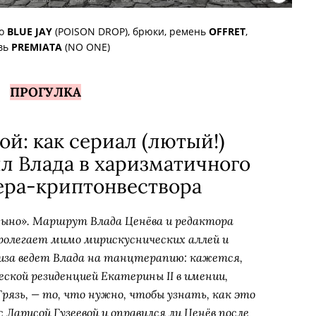
цо
BLUE JAY
(POISON DROP), брюки, ремень
OFFRET
,
вь
PREMIATA
(NO ONE)
ПРОГУЛКА
ой: как сериал (лютый!)
л Влада в харизматичного
ера-криптонвествора
ыно». Маршрут Влада Ценёва и редактора
пролегает мимо мирискуснических аллей и
Лиза ведет Влада на танцтерапию: кажется,
ской резиденцией Екатерины II в имении,
рязь, — то, что нужно, чтобы узнать, как это
 Ларисой Гузеевой и оправился ли Ценёв после