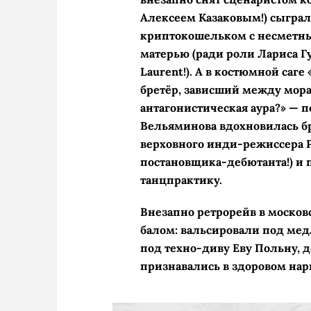
Алексеем Казаковым!) сыграл
криптокошельком с несметны
матерью (ради роли Лариса Гу
Laurent!). А в костюмной саг
бретёр, зависший между мор
антагонистическая аура?» — 
Вельяминова вдохновилась бр
верховного инди-режиссера Р
постановщика-дебютанта!) и 
танцпрактику.
Внезапно ретрорейв в моско
балом: вальсировали под ме
под техно-диву Еву Польну, 
признавались в здоровом на