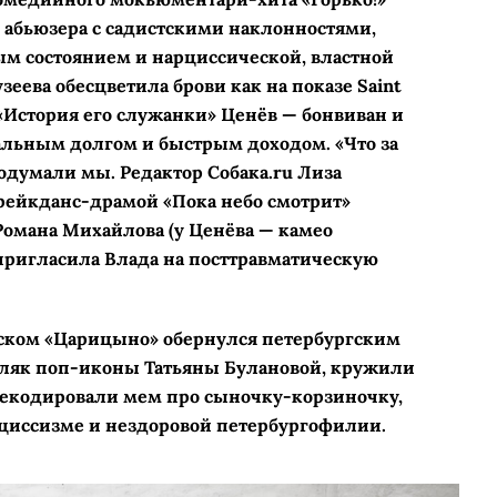
 абьюзера с садистскими наклонностями,
м состоянием и нарциссической, властной
зеева обесцветила брови как на показе Saint
е «История его служанки» Ценёв — бонвиван и
альным долгом и быстрым доходом. «Что за
подумали мы. Редактор Собака.ru Лиза
ейкданс-­драмой «Пока небо смотрит»
омана Михайлова (у Ценёва — камео
пригласила Влада на посттравматическую
вском «Царицыно» обернулся петербургским
дляк поп-иконы Татьяны Булановой, кружили
декодировали мем про сыночку-­корзиночку,
рциссизме и нездоровой петербургофилии.