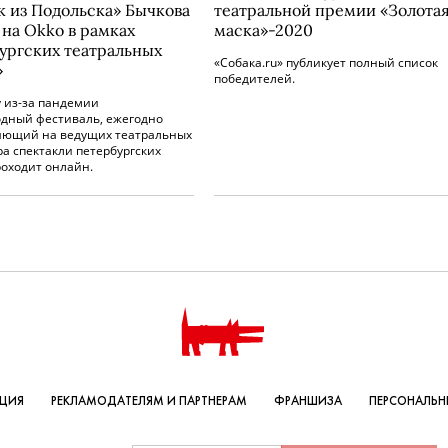
к из Подольска» Бычкова
театральной премии «Золота
 на Okko в рамках
маска»-2020
ургских театральных
«Собака.ru» публикует полный список
»
победителей.
у из-за пандемии
дный фестиваль, ежегодно
яющий на ведущих театральных
а спектакли петербургских
роходит онлайн.
КЦИЯ
РЕКЛАМОДАТЕЛЯМ И ПАРТНЕРАМ
ФРАНШИЗА
ПЕРСОНАЛЬН