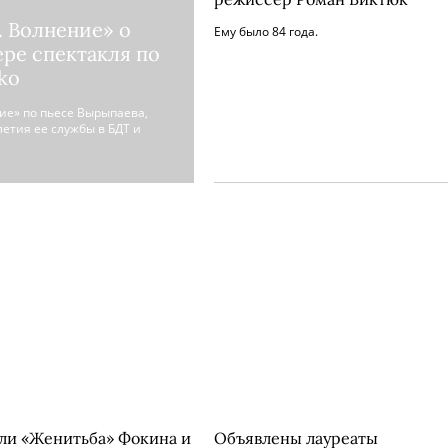
 Волнение» о
Ему было 84 года.
ре спектакля по
ko
ие» по пьесе Вырыпаева,
летия ее службы в БДТ и
ли «Женитьба» Фокина и
Объявлены лауреаты