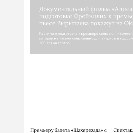
Документальный фильм «Алиса.
подготовке Фрейндлих к премье
пьесе Вырыпаева покажут на Ok
Картина о подготовке к премьере спектакля «Волнен
которая написана специально для актрисы в год 35-
100-летия театра.
Премьеру балета «Шахерезада» с
Спектак