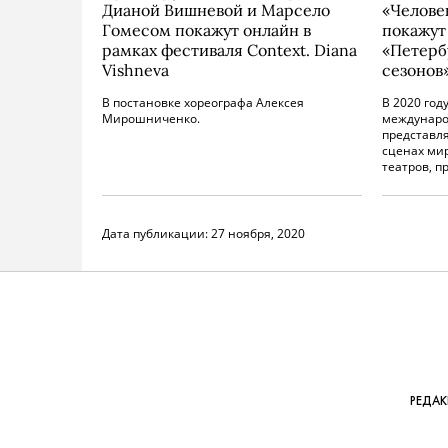
Дианой Вишневой и Марсело
«Челове
Гомесом покажут онлайн в
покажут
рамках фестиваля Context. Diana
«Петерб
Vishneva
сезонов
В постановке хореографа Алексея
В 2020 год
Мирошниченко.
междунаро
представл
сценах мир
театров, п
Дата публикации:
27 ноября, 2020
РЕДА