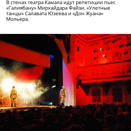
В стенах театра Камала идут репетиции пьес
«Галиябану» Мирхайдара Файзи, «Улетные
танцы» Салавата Юзеева и «Дон Жуана»
Мольера.