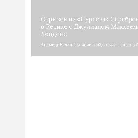
Отрывок из «Нуреева» Серебрен
о Рерихе с Джулианом Маккеем
Лондоне
В столице Великобритании пройдет гала-концерт «И