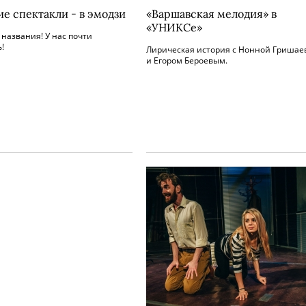
ие спектакли - в эмодзи
«Варшавская мелодия» в
«УНИКСе»
названия! У нас почти
!
Лирическая история с Нонной Гришае
и Егором Бероевым.