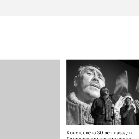
Конец света 30 лет назад: в
Камаловском театре учили