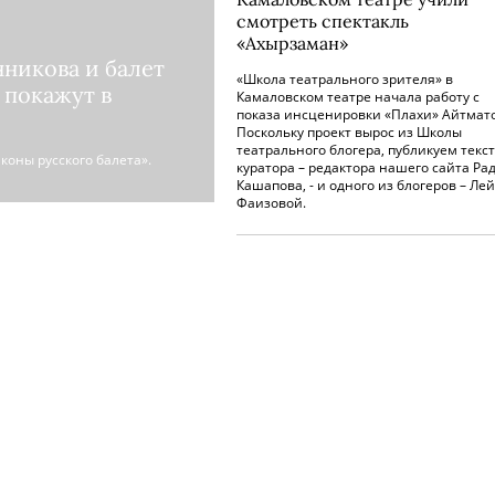
смотреть спектакль
«Ахырзаман»
никова и балет
«Школа театрального зрителя» в
 покажут в
Камаловском театре начала работу с
показа инсценировки «Плахи» Айтмато
Поскольку проект вырос из Школы
театрального блогера, публикуем текст
коны русского балета».
куратора – редактора нашего сайта Ра
Кашапова, - и одного из блогеров – Ле
Фаизовой.