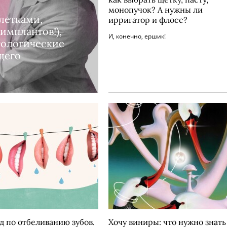
монопучок? А нужны ли
летками,
ирригатор и флосс?
имплантов!),
И, конечно, ершик!
тологические
щего
д по отбеливанию зубов.
Хочу виниры: что нужно знать