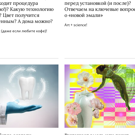
ходит процедура
перед установкой (и после)?
во!)? Какую технологию
Отвечаем на ключевые вопро
? Цвет получится
о «новой эмали»
енным? А дома можно?
Art + science!
t (даже если любите кофе)!