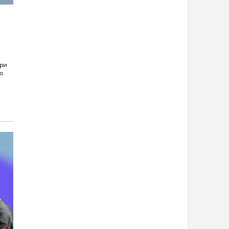
при
о