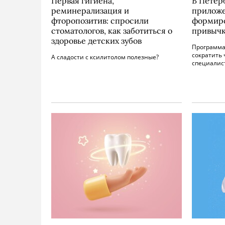
Первая гигиена,
В Петер
реминерализация и
приложе
фторопозитив: спросили
формиро
стоматологов, как заботиться о
привычки
здоровье детских зубов
Программа
сократить 
А сладости с ксилитолом полезные?
специалис