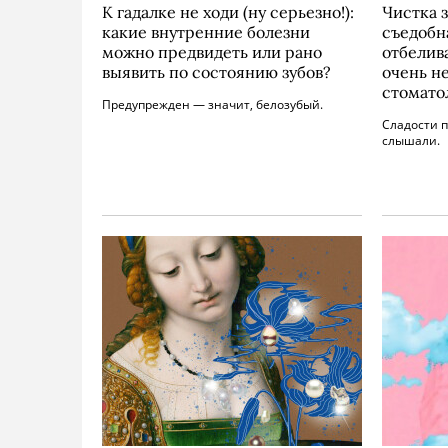
К гадалке не ходи (ну серьезно!):
Чистка з
какие внутренние болезни
съедобн
можно предвидеть или рано
отбелива
выявить по состоянию зубов?
очень н
стомато
Предупрежден — значит, белозубый.
Сладости п
слышали.