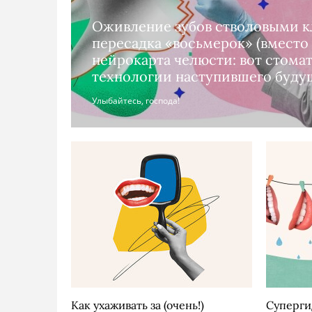
Оживление зубов стволовыми к
пересадка «восьмерок» (вместо 
нейрокарта челюсти: вот стома
технологии наступившего буду
Улыбайтесь, господа!
Как ухаживать за (очень!)
Суперги