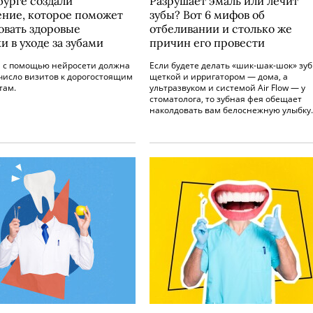
бурге создали
Разрушает эмаль или лечит
ние, которое поможет
зубы? Вот 6 мифов об
вать здоровые
отбеливании и столько же
 в уходе за зубами
причин его провести
 с помощью нейросети должна
Если будете делать «шик-шак-шок» зу
число визитов к дорогостоящим
щеткой и ирригатором — дома, а
там.
ультразвуком и системой Air Flow — у
стоматолога, то зубная фея обещает
наколдовать вам белоснежную улыбку.