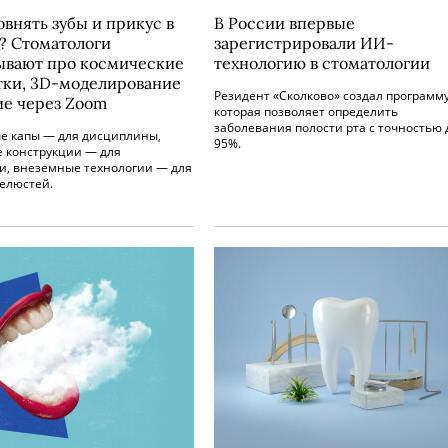
овнять зубы и прикус в
В России впервые
е? Стоматологи
зарегистрировали ИИ-
ывают про космические
технологию в стоматологии
тки, 3D-моделирование
Резидент «Сколково» создал программу
ие через Zoom
которая позволяет определить
заболевания полости рта с точностью 
е капы — для дисциплины,
95%.
 конструкции — для
и, внеземные технологии — для
челюстей.