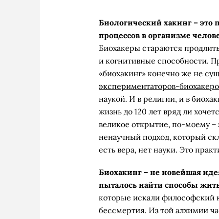
Биологический хакинг – это 
процессов в организме челов
Биохакеры стараются продлить
и когнитивные способности. Пр
«биохакинг» конечно же не сущ
экспериментаторов-биохакеро
наукой. И в религии, и в биоха
жизнь до 120 лет вряд ли хочетс
великое открытие, по-моему –
ненаучный подход, который скл
есть вера, нет науки. Это прак
Биохакинг – не новейшая иде
пыталось найти способы жит
которые искали философский к
бессмертия. Из той алхимии ч