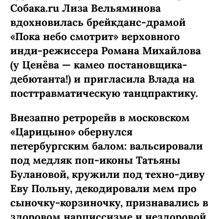
Собака.ru Лиза Вельяминова
вдохновилась брейкданс-­драмой
«Пока небо смотрит» верховного
инди-режиссера Романа Михайлова
(у Ценёва — камео постановщика-
дебютанта!) и пригласила Влада на
посттравматическую танцпрактику.
Внезапно ретрорейв в московском
«Царицыно» обернулся
петербургским балом: вальсировали
под медляк поп-иконы Татьяны
Булановой, кружили под техно-диву
Еву Польну, декодировали мем про
сыночку-­корзиночку, признавались в
здоровом нарциссизме и нездоровой