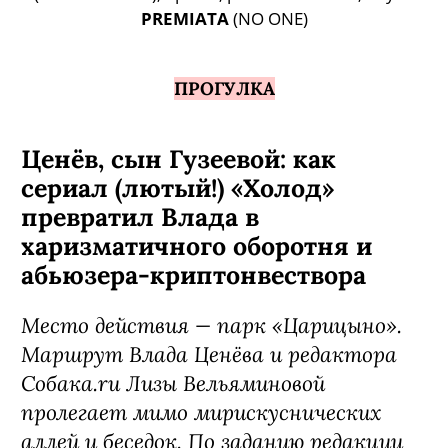
PREMIATA
(NO ONE)
ПРОГУЛКА
Ценёв, сын Гузеевой: как
сериал (лютый!) «Холод»
превратил Влада в
харизматичного оборотня и
абьюзера-криптонвествора
Место действия — парк «Царицыно».
Маршрут Влада Ценёва и редактора
Собака.ru Лизы Вельяминовой
пролегает мимо мирискуснических
аллей и беседок. По заданию редакции