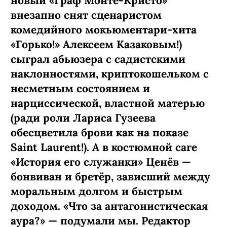
новый «Граф Монте-­Кристо»
внезапно снят сценаристом
комедийного мокьюментари-хита
«Горько!» Алексеем Казаковым!)
сыграл абьюзера с садистскими
наклонностями, криптокошельком с
несметным состоянием и
нарциссической, властной матерью
(ради роли Лариса Гузеева
обесцветила брови как на показе
Saint Laurent!). А в костюмной саге
«История его служанки» Ценёв —
бонвиван и бретёр, зависший между
моральным долгом и быстрым
доходом. «Что за антагонистическая
аура?» — подумали мы. Редактор