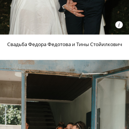
Свадьба Федора Федотова и Тины Стойилкович