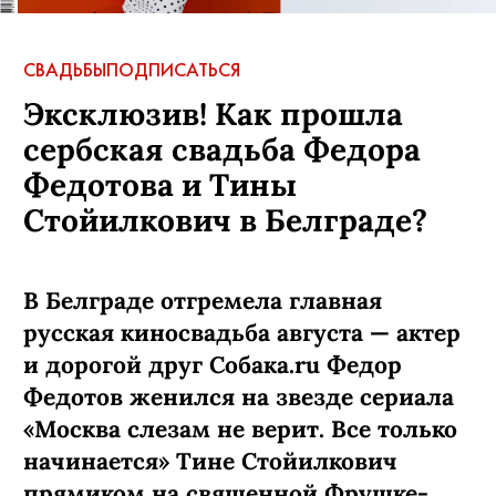
СВАДЬБЫ
ПОДПИСАТЬСЯ
Эксклюзив! Как прошла
сербская свадьба Федора
Федотова и Тины
Стойилкович в Белграде?
В Белграде отгремела главная
русская киносвадьба августа — актер
и дорогой друг Собака.ru Федор
Федотов женился на звезде сериала
«Москва слезам не верит. Все только
начинается» Тине Стойилкович
прямиком на священной Фрушке-