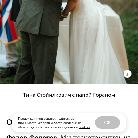
Тина Стойилкович с папой Гораном
Продолжая пользоваться сайтом, вы
OK
принимаете
условия
и даете
согласие
на
обработку пользовательских данных и
cookies