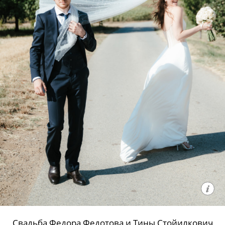
Свадьба Федора Федотова и Тины Стойилкович