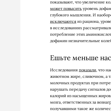
показывают, что увеличение ко
может повысить
уровень дофам
глубокого мышления. И наобор
исключаются
из рациона, уров
в исследованиях рассматривал
потребление этих аминокислот 
дофамин незначительные колеб
Ешьте меньше на
Исследования
показали,
что на
животном жире, сливочном, а 
молочных продуктах при потре
нарушать передачу сигналов д
калорий из насыщенных жиров
мозга, ответственных за возна
получавшими такое же количес