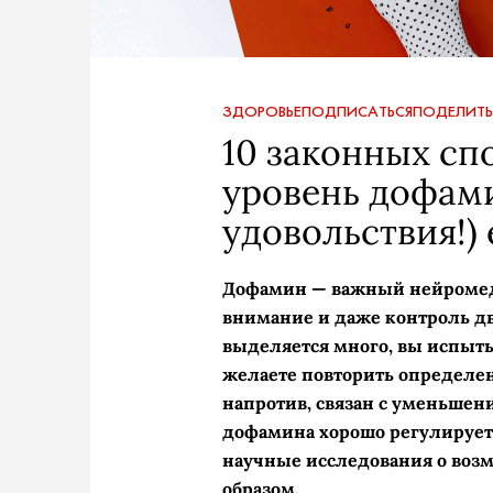
ЗДОРОВЬЕ
ПОДПИСАТЬСЯ
ПОДЕЛИТЬ
10 законных сп
уровень дофам
удовольствия!)
Дофамин — важный нейромеди
внимание и даже контроль д
выделяется много, вы испыты
желаете повторить определе
напротив, связан с уменьшен
дофамина хорошо регулируетс
научные исследования о воз
образом.