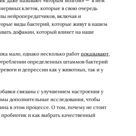
ик даже называют «вторым мозгом» — в нем
нервных клеток, которые в свою очередь
лы нейропередатчиков, включая и
торые виды бактерий, которые живут в нашем
вать дофамин, который влияет на наше
ока мало, однако несколько работ
показывают
,
потреблении определенных штаммов бактерий
евоги и депрессии как у животных, так и у
бавки связаны с улучшением настроения у
имы дополнительные исследования, чтобы
на в этом процессе. О том, почему не стоит
е пробиотик и как выбрать качественный