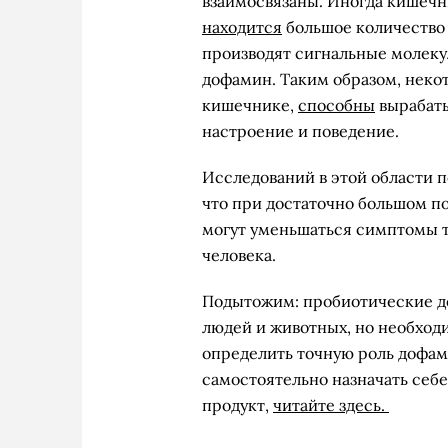
взаимосвязаны. Иногда кишечн
находится
большое количество 
производят сигнальные молеку
дофамин. Таким образом, неко
кишечнике,
способны
вырабаты
настроение и поведение.
Исследований в этой области п
что при достаточно большом 
могут уменьшаться симптомы тр
человека.
Подытожим: пробиотические до
людей и животных, но необход
определить точную роль дофами
самостоятельно назначать себ
продукт,
читайте здесь.