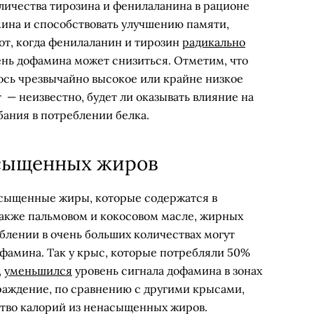
личества тирозина и фенилаланина в рационе
ина и способствовать улучшению памяти,
от, когда фенилаланин и тирозин
радикально
ень дофамина может снизиться. Отметим, что
ось чрезвычайно высокое или крайне низкое
— неизвестно, будет ли оказывать влияние на
ания в потреблении белка.
сыщенных жиров
сыщенные жиры, которые содержатся в
также пальмовом и кокосовом масле, жирных
блении в очень больших количествах могут
офамина. Так у крыс, которые потребляли 50%
,
уменьшился
уровень сигнала дофамина в зонах
граждение, по сравнению с другими крысами,
тво калорий из ненасыщенных жиров.