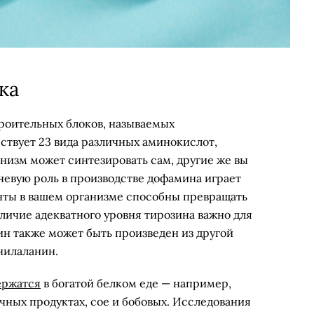
ка
троительных блоков, называемых
ствует 23 вида различных аминокислот,
низм может синтезировать сам, другие же вы
чевую роль в производстве дофамина играет
нты в вашем организме способны превращать
личие адекватного уровня тирозина важно для
ин также может быть произведен из другой
нилаланин.
ержатся
в богатой белком еде — например,
очных продуктах, сое и бобовых. Исследования