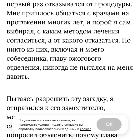
первый раз отказывался от процедуры.
Мне пришлось общаться с врачами на
протяжении многих лет, и порой я сам
выбирал, с каким методом лечения
согласиться, а от какого отказаться. Но
никто из них, включая и моего
собеседника, главу ожогового
отделения, никогда не пытался на меня
давить.
Пытаясь разрешить эту загадку, я
отправился к его заместителю,
молодому врачу, с которым у нас
Продолжая пользоваться сайтом, вы
OK
сложились хорошие отношения, и
принимаете
условия
и даете
согласие
на
обработку пользовательских данных и
cookies
попросил объяснить, почему глава