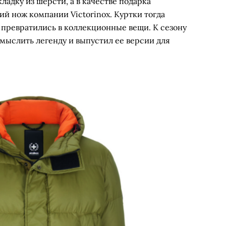
адку из шерсти, а в качестве подарка
й нож компании Victorinox. Куртки тогда
 превратились в коллекционные вещи. К сезону
мыслить легенду и выпустил ее версии для
S.C. Downtown
S.C. Kings-W