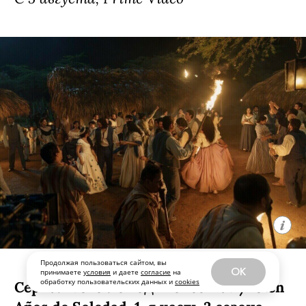
«Сплетницы». Девушка Энни (Элла
Рубин из «Дожить до рассвета») все
свои 17 лет прожила в Нью-Йорке, но
внезапно получила в наследство от
дедушки целый остров в Канаде. Там
ей предстоит узнать много интересных
подробностей о своих родственниках.
Кроме нее в сериале снялись Кин
Руффало, Амели Хеферль и Бо
Брагасон.
С 5 августа, Prime Video
Продолжая пользоваться сайтом, вы
OK
принимаете
условия
и даете
согласие
на
обработку пользовательских данных и
cookies