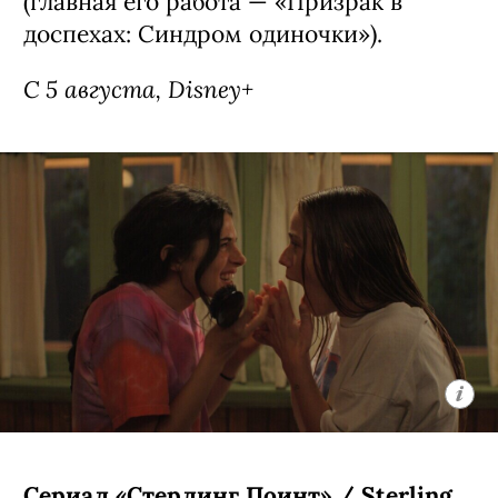
Сериал «Звездные войны: Видения —
Девятый джедай» / Star Wars: Visions
Presents - The Ninth Jedi, премьера
(18+)
Аниме-сериал, основанный на первом
эпизоде антологии «Звездные войны:
Видения» — история строится вокруг
юной девушки-джедая Кары, которая
ищет себе подобных по всей галактике.
Автором проекта стал Кэндзи Камияма
(главная его работа — «Призрак в
доспехах: Синдром одиночки»).
С 5 августа, Disney+