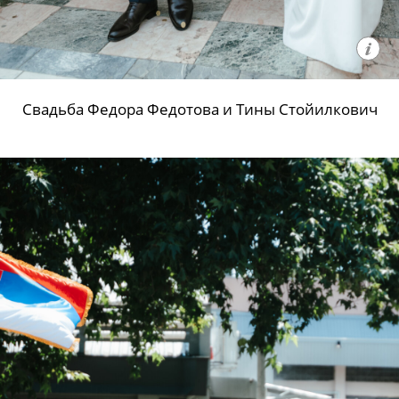
Свадьба Федора Федотова и Тины Стойилкович