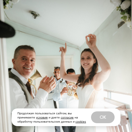
Продолжая пользоваться сайтом, вы
OK
принимаете
условия
и даете
согласие
на
обработку пользовательских данных и
cookies