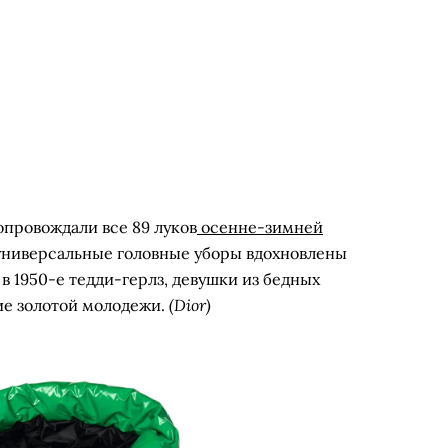
опровождали все 89 луков
осенне-зимней
ниверсальные головные уборы вдохновлены
в 1950-е тедди-герлз, девушки из бедных
(Dior)
ие золотой молодежи.