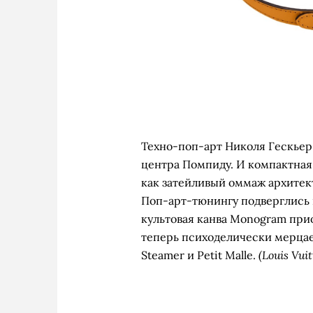
Техно-поп-арт Николя Гескьер
центра Помпиду. И компактная
как затейливый оммаж архитек
Поп-арт-тюнингу подверглись и
культовая канва Monogram прио
теперь психоделически мерцает 
(Louis Vuit
Steamer и Petit Malle.