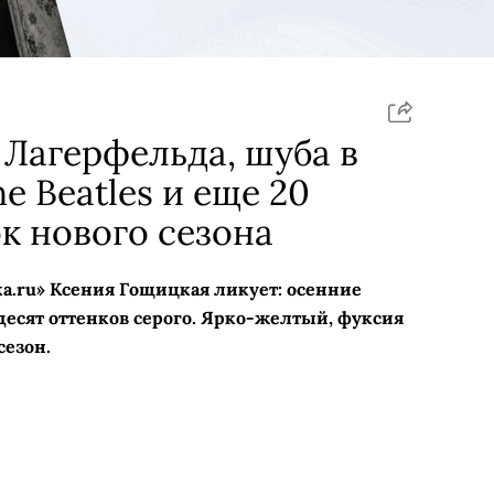
 Лагерфельда, шуба в
e Beatles и еще 20
к нового сезона
а.ru» Ксения Гощицкая ликует: осенние
есят оттенков серого. Ярко-желтый, фуксия
сезон.