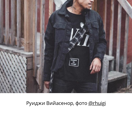
Руиджи Вийасенор, фото
@rhuigi