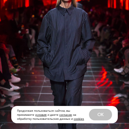
Продолжая пользоваться сайтом, вы
OK
принимаете
условия
и даете
согласие
на
обработку пользовательских данных и
cookies