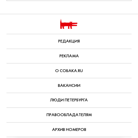
АВТОР:
Наташа Лыбина
,
7 апреля, 2020
КОММЕНТАРИИ
КИНО И СЕРИАЛЫ
ПОДПИСАТЬСЯ
Что смотреть дома на этой
неделе: новый сезон «Теда