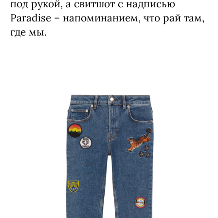
и для особого случая (дополняя мини-
юбкой Maje с накладными карманами).
Белый комбинезон с фурнитурой
золотого оттенка станет новым
вариантом casual-лука, который всегда
под рукой, а свитшот с надписью
Paradise – напоминанием, что рай там,
где мы.