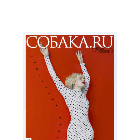
нашивками: когда в мире бушует
пандемия, стоит позволить себе
немного инфантильности и ностальгии
по детству – хотя бы в одежде.
Фото: архивы пресс-службы
Подписывайтесь на
наш канал о моде в
Telegram
— подборка главных новостей
о фэшн-индустрии за день.