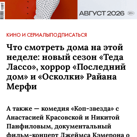
АВТОР:
Наташа Лыбина
,
4 февраля, 2020
МЕСТА:
ДЛТ
БРЕНДЫ:
Celine
КОММЕНТАРИИ