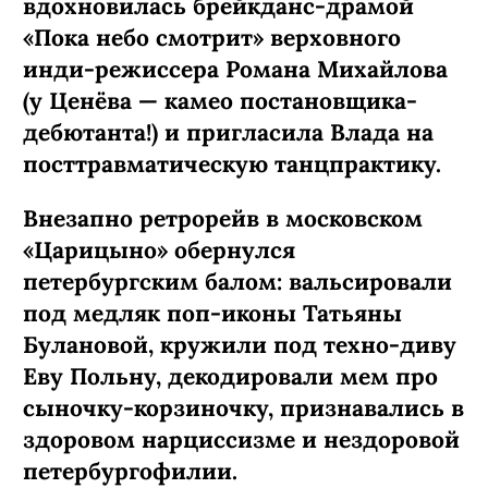
вдохновилась брейкданс-­драмой
«Пока небо смотрит» верховного
инди-режиссера Романа Михайлова
(у Ценёва — камео постановщика-
дебютанта!) и пригласила Влада на
посттравматическую танцпрактику.
Внезапно ретрорейв в московском
«Царицыно» обернулся
петербургским балом: вальсировали
под медляк поп-иконы Татьяны
Булановой, кружили под техно-диву
Еву Польну, декодировали мем про
сыночку-­корзиночку, признавались в
здоровом нарциссизме и нездоровой
петербургофилии.