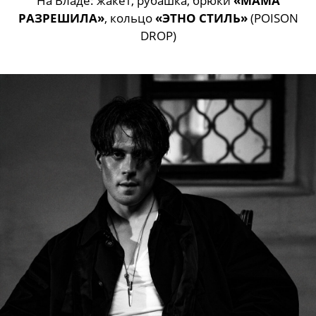
На Владе: жакет, рубашка, брюки
«МАМА
РАЗРЕШИЛА»
, кольцо
«ЭТНО СТИЛЬ»
(POISON
DROP)