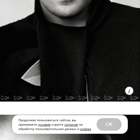
Продолжая пользоваться сайтом, вы
OK
принимаете
условия
и даете
согласие
на
обработку пользовательских данных и
cookies