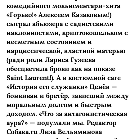
комедийного мокьюментари-хита
«Горько!» Алексеем Казаковым!)
сыграл абьюзера с садистскими
наклонностями, криптокошельком с
несметным состоянием и
нарциссической, властной матерью
(ради роли Лариса Гузеева
обесцветила брови как на показе
Saint Laurent!). А в костюмной саге
«История его служанки» Ценёв —
бонвиван и бретёр, зависший между
моральным долгом и быстрым
доходом. «Что за антагонистическая
аура?» — подумали мы. Редактор
Собака.ru Лиза Вельяминова