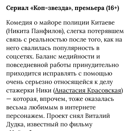
более опасная аномалия. Сценарий
написал Мэттью Робинсон, автор
«Удачи, веселья, не сдохни».
С 7 августа, Netflix
ЧТО ЕЩЕ ПОСМОТРЕТЬ