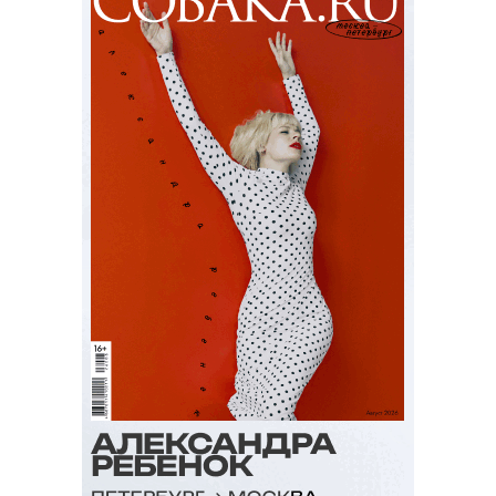
Фильм «Билли Айлиш: Ударь меня
жёстко и нежно. Концертный тур в
3D» / Billie Eilish: Hit Me Hard and
Soft - The Tour Live in 3D (18+)
Документальный фильм о концертном
туре популярной певицы, за который
взялся легендарный Джеймс Кэмерон
— записи выступлений в нем
сменяются очень личными интервью
самой Билли и ее брата, музыканта