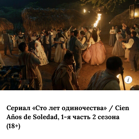
Сериал «Стерлинг Поинт» / Sterling
Point, премьера (18+)
Детектив о семейных скелетах в шкафу,
спродюсированный создателями
«Сплетницы». Девушка Энни (Элла
Рубин из «Дожить до рассвета») все
свои 17 лет прожила в Нью-Йорке, но
внезапно получила в наследство от
дедушки целый остров в Канаде. Там
ей предстоит узнать много интересных
подробностей о своих родственниках.
Кроме нее в сериале снялись Кин
Руффало, Амели Хеферль и Бо