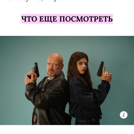
Фильм «Последний дом» / The Last
House, премьера (18+)
Хоррор Луи Летерье («Перевозчик»,
«Иллюзия обмана») с необычной
завязкой — таинственная
потусторонняя сила несколько лет не
дает семейной паре (Вагнер Моура из
«Секретного агента» и Грета Ли из
«Прошлых жизней») и их двоим детям
выйти из своего дома, а на горизонте
постепенно начинает маячить еще