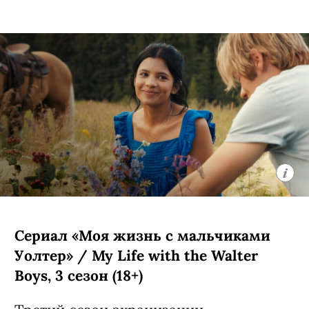
Сериал «Сто лет одиночества» / Cien
Años de Soledad, 1-я часть 2 сезона
(18+)
Первая в истории экранизация романа
лауреата Нобелевской премии
Габриэля Гарсия Маркеса — сняли ее
колумбийские соотечественники
писателя Лаура Мора Ортега и Алекс
Гарсиа Лопес.
Сверхмасштабную и сложную историю
семьи Буэндиа и города Макондо даже
не стали пытаться вместить в фильм, а
сделали сериал из двух сезонов по 8