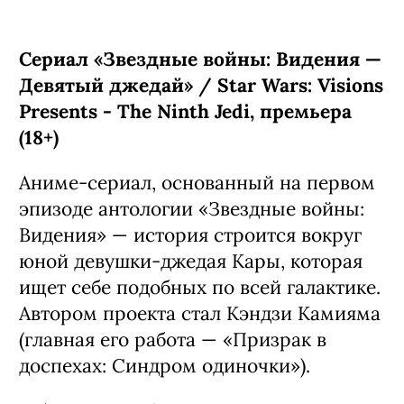
— которая, впрочем, тоже оказалась
весьма любимым в интернете
персонажем. Проект снял Виталий
Дудка, известный по фильму
«Нейробатя».
С 3 августа, «Кинопоиск», «Иви»,
Premier, ТНТ