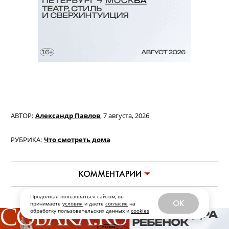
Финнеаса О’Коннелла.
С 9 августа, Paramount+
Продолжая пользоваться сайтом, вы
OK
принимаете
условия
и даете
согласие
на
обработку пользовательских данных и
cookies