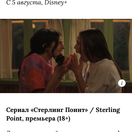
Сериал «Звездные войны: Видения —
Девятый джедай» / Star Wars: Visions
Presents - The Ninth Jedi, премьера
(18+)
Аниме-сериал, основанный на первом
эпизоде антологии «Звездные войны:
Видения» — история строится вокруг
юной девушки-джедая Кары, которая