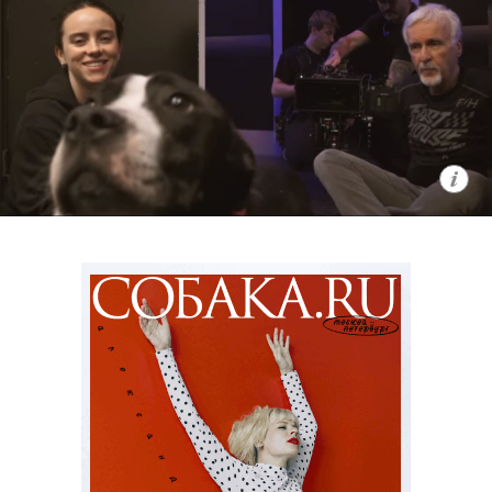
Сериал «Рики Джервейс: Уличные
коты» / Ricky Gervais Alley Cats,
премьера (18+)
Мультипликационная черная комедия
о компании бродячих британских
котов, которые ведут себя насколько
неполиткорректно и вызывающе,
настолько и обаятельно. Главное в
сериале — его создатель: Рики
Джервейс в свое время придумал
оригинальный «Офис», ставший
сначала хитом на родине, а затем и
общемировым феноменом. К слову,
главного героя, кота по имени Гас,
озвучил он сам.