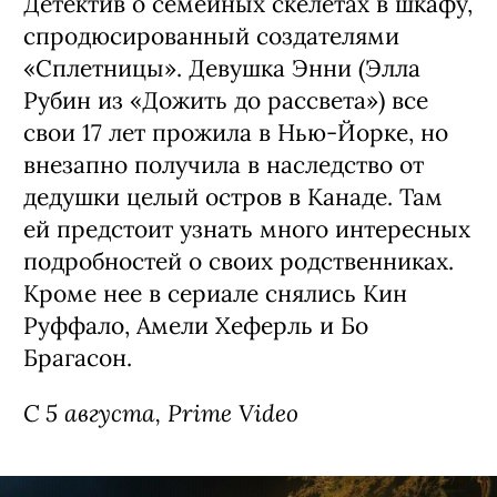
ищет себе подобных по всей галактике.
Автором проекта стал Кэндзи Камияма
(главная его работа — «Призрак в
доспехах: Синдром одиночки»).
С 5 августа, Disney+