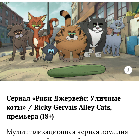
Сериал «Моя жизнь с мальчиками
Уолтер» / My Life with the Walter
Boys, 3 сезон (18+)
Третий сезон экранизации
подросткового бестселлера Эли Новак
о недавно осиротевшей 15-летней
Джеки из Нью-Йорка (Никки Родригес,
«У меня на районе»), которая
вынужденно переехала в Колорадо к
семье Уолтерсов — счастливым
родителям семи сыновей и одной
дочери. Четвертую порцию их
приключений создатели уже
анонсировали заранее: