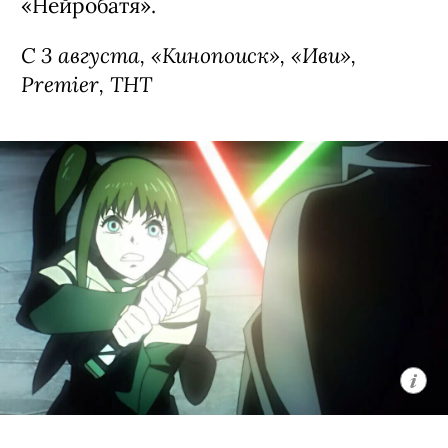
Сериал «Коп-звезда», премьера (16+)
Комедия о майоре полиции Китаеве
(Никита Панфилов), слегка потерявшем
связь с реальностью после того, как на
него свалилась популярность в
соцсетях. Баланс медийности и
повседневной работы принудительно
приходится исправлять с помощью
очень серьезно относящейся к делу
стажерки Ники (
Анастасия Красовская
)