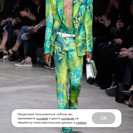
Продолжая пользоваться сайтом, вы
OK
принимаете
условия
и даете
согласие
на
обработку пользовательских данных и
cookies