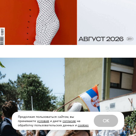
Продолжая пользоваться сайтом, вы
OK
принимаете
условия
и даете
согласие
на
обработку пользовательских данных и
cookies