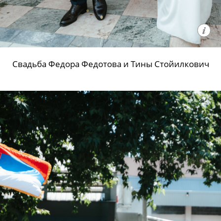
Свадьба Федора Федотова и Тины Стойилкович