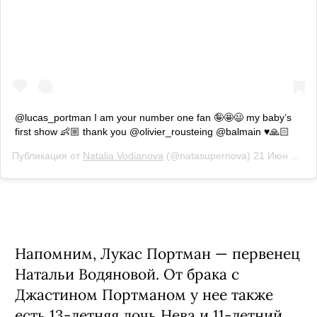
@lucas_portman I am your number one fan 🤪🤩😃 my baby’s
first show 👶🏼 thank you @olivier_rousteing @balmain ♥️🙏🏻
Публикация от
Natalia Vodianova
(@natasupernova)
21 Июн 2019 в 1:25 PDT
Напомним, Лукас Портман — первенец
Натальи Водяновой. От брака с
Джастином Портманом у нее также
есть 13-летняя дочь Нева и 11-летний