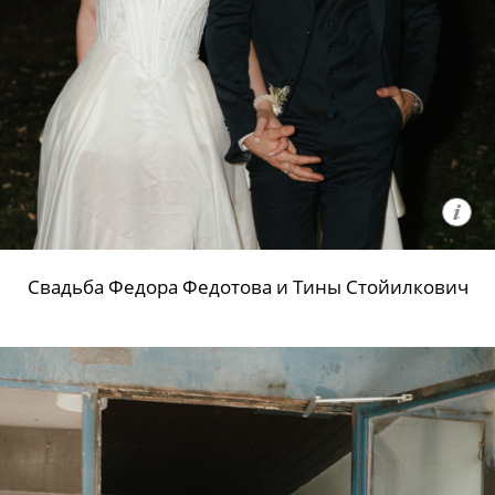
Свадьба Федора Федотова и Тины Стойилкович