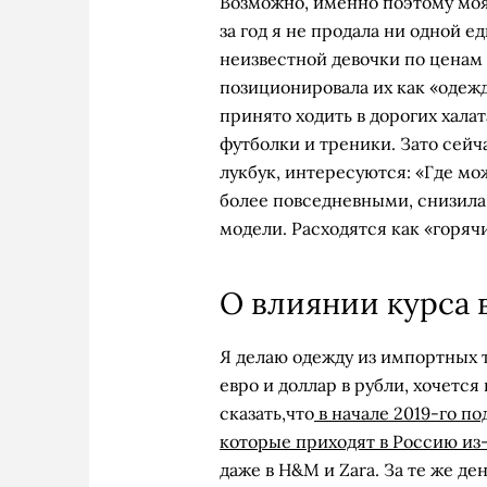
Возможно, именно поэтому моя
за год я не продала ни одной е
неизвестной девочки по ценам 
позиционировала их как «одежд
принято ходить в дорогих хала
футболки и треники. Зато сейч
лукбук, интересуются: «Где мо
более повседневными, снизила
модели. Расходятся как «горяч
О влиянии курса
Я делаю одежду из импортных т
евро и доллар в рубли, хочется
сказать,что
в начале 2019-го п
которые приходят в Россию из
даже в H&M и Zara. За те же де