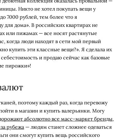
 дебютная коллекция оказалась провальной —
диницы. Никто не хотел покупать вещи у
до 7000 рублей, тем более что я
у для дома». В российских квартирах не
тах или пижамах — все носят растянутые
ас, когда люди находят в сети мой первый
жно купить эти классные вещи?». Я сделала их
 себестоимость и продаю сейчас как базовые
ие пирожки»!
 валют
каней, поэтому каждый раз, когда перевожу
 пойти в магазин и купить валерьянки. Могу
одорожают абсолютно все масс-маркет бренды,
-за рубежа
— людям станет сложнее одеваться
ньги они смогут купить вещь российского