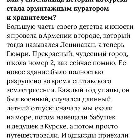
стала эрмитажным куратором
и хранителем?
Большую часть своего детства и юности
я провела в Армении в городе, который
тогда назывался Ленинакан, а теперь
Гюмри. Прекрасный, чудесный город,
школа номер 2, как сейчас помню. Ее
новое здание было полностью
разрушено во время спитакского
землетрясения. Каждый год у папы, он
был военный, случался длинный
летний отпуск: сначала мы ехали
на море, потом навещали бабушек
и дедушек в Курске, а потом просто
путешествовали. И однажды приехали