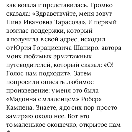
как вошла и представилась. Громко
сказала: «Здравствуйте, меня зовут
Нина Ивановна Тарасова». И первый
возглас поддержки, который
я получила в свой адрес, исходил
от Юрия Горациевича Шапиро, автора
моих любимых эрмитажных
путеводителей, который сказал: «О!
Голос нам подходит». Затем
попросили описать любимое
произведение: у меня это была
«Мадонна с младенцем» Робера
Кампена. Знаете, я до сих пор просто
замираю около нее. Вот это
то маленькое окошечко, открытое нам