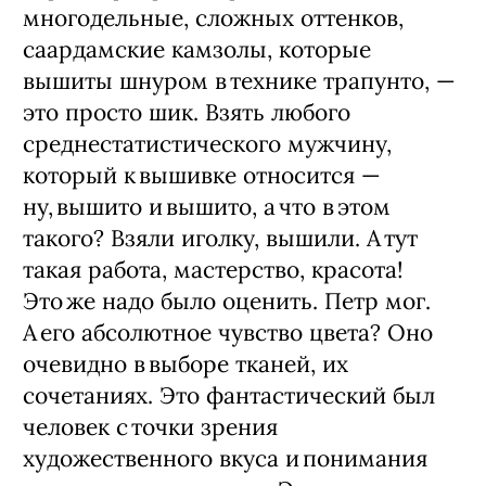
многодельные, сложных оттенков,
саардамские камзолы, которые
вышиты шнуром в технике трапунто, —
это просто шик. Взять любого
среднестатистического мужчину,
который к вышивке относится — ​
ну, вышито и вышито, а что в этом
такого? Взяли иголку, вышили. А тут
такая работа, мастерство, красота!
Это же надо было оценить. Петр мог.
А его абсолютное чувство цвета? Оно
очевидно в выборе тканей, их
сочетаниях. Это фантастический был
человек с точки зрения
художественного вкуса и понимания