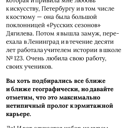
которая и привила мне любовь
к искусству, Петербургу и в том числе
к костюму — ​она была большой
поклонницей «Русских сезонов»
Дягилева. Потом я вышла замуж, пере­
ехала в Ленинград и в течение десяти
лет работала учителем истории в школе
№ 123. Очень любила свою работу,
своих учеников.
Вы хоть подбирались все ближе
и ближе географически, но давайте
отметим, что это максимально
нетипичный пролог к эрмитажной
карьере.