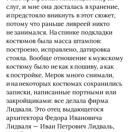
слуг, и мне она досталась в хранение,
и предстояло вникнуть в этот сюжет,
потому что раньше ливреей никто
не занимался. На спинке подкладки
костюмов была масса штампов:
построено, исправлено, датировка
стояла. Вообще отношение к мужскому
костюму было не как к пошиву, а как
к постройке. Мерок много снимали,
и на некоторых костюмах сохранились
записки, написанные портными или
закройщиками: все делала фирма
Лидваля. Это отец выдающегося
архитектора Федора Ивановича
Лидваля — ​Иван Петрович Лидваль,