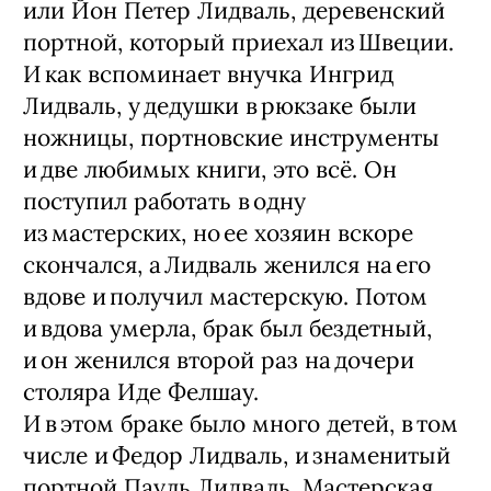
или Йон Петер Лидваль, деревенский
портной, который приехал из Швеции.
И как вспоминает внучка Ингрид
Лидваль, у дедушки в рюкзаке были
ножницы, портновские инструменты
и две любимых книги, это всё. Он
поступил работать в одну
из мастерских, но ее хозяин вскоре
скончался, а Лидваль женился на его
вдове и получил мастерскую. Потом
и вдова умерла, брак был бездетный,
и он женился второй раз на дочери
столяра Иде Фелшау.
И в этом браке было много детей, в том
числе и Федор Лидваль, и знаменитый
портной Пауль Лидваль. Мастерская