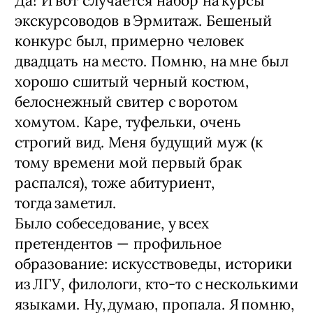
Да! И вот случается набор на курсы
экскурсоводов в Эрмитаж. Бешеный
конкурс был, примерно человек
двадцать на место. Помню, на мне был
хорошо сшитый черный костюм,
белоснежный свитер с воротом
хомутом. Каре, туфельки, очень
строгий вид. Меня будущий муж (к
тому времени мой первый брак
распался), тоже абитуриент,
тогда заметил.
Было собеседование, у всех
претендентов — ​профильное
образование: искусствоведы, историки
из ЛГУ, филологи, кто‑то с несколькими
языками. Ну, думаю, пропала. Я помню,