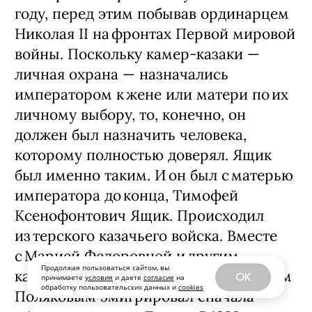
году, перед этим побывав ординарцем
Николая II на фронтах Первой мировой
вой­ны. Поскольку камер-­казаки —
личная охрана — ​назначались
императором к жене или матери по их
личному выбору, то, конечно, он
должен был назначить человека,
которому полностью доверял. Ящик
был именно таким. И он был с матерью
императора до конца, Тимофей
Ксенофонтович Ящик. Происходил
из терского казачьего вой­ска. Вместе
с Марией Федоровной и другим
Продолжая пользоваться сайтом, вы
камер-­казаком Кириллом Ивановичем
OK
принимаете
условия
и даете
согласие
на
обработку пользовательских данных и
cookies
Поляковым эмигрировал сначала