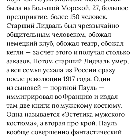
была на Большой Морской, 27, большое
предприятие, более 150 человек.
Старший Лидваль был чрезвычайно
общительным человеком, обожал
немецкий клуб, обожал театр, обожал
кегли — ​за счет этого и получал столько
заказов. Потом старший Лидваль умер,
а вся семья уехала из России сразу
после революции 1917 года. Один
из сыновей — ​портной Пауль —
иммигрировал во Францию и издал
там две книги по мужскому костюму.
Одна называется «Эстетика мужского
костюма», а вторая про крой. Пауль
вообще совершенно фантастический