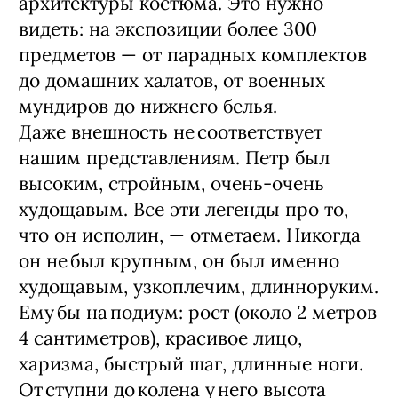
архитектуры костюма. Это нужно
видеть: на экспозиции более 300
предметов — от парадных комплектов
до домашних халатов, от военных
мундиров до нижнего белья.
Даже внешность не соответствует
нашим представлениям. Петр был
высоким, стройным, очень-­очень
худощавым. Все эти легенды про то,
что он исполин, — ​отметаем. Никогда
он не был крупным, он был именно
худощавым, узкоплечим, длинноруким.
Ему бы на подиум: рост (около 2 метров
4 сантиметров), красивое лицо,
харизма, быстрый шаг, длинные ноги.
От ступни до колена у него высота