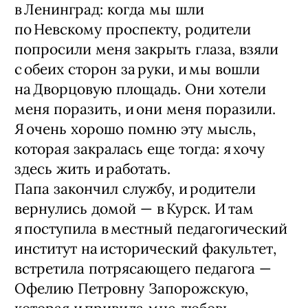
в Ленинград: когда мы шли
по Невскому проспекту, родители
попросили меня закрыть глаза, взяли
с обеих сторон за руки, и мы вошли
на Дворцовую площадь. Они хотели
меня поразить, и они меня поразили.
Я очень хорошо помню эту мысль,
которая закралась еще тогда: я хочу
здесь жить и работать.
Папа закончил службу, и родители
вернулись домой — ​в Курск. И там
я поступила в местный педагогический
институт на исторический факультет,
встретила потрясающего педагога — ​
Офелию Петровну Запорожскую,