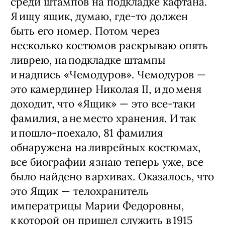
среди штампов на подкладке кафтана.
Я ищу ящик, думаю, где‑то должен
быть его номер. Потом через
несколько костюмов раскрываю опять
ливрею, на подкладке штампы
и надпись «Чемодуров». Чемодуров — ​
это камердинер Николая II, и до меня
доходит, что «Ящик» — ​это все‑таки
фамилия, а не место хранения. И так
и пошло-­поехало, 81 фамилия
обнаружена на ливрейных костюмах,
все биографии я знаю теперь уже, все
было найдено в архивах. Оказалось, что
это Ящик — ​телохранитель
императрицы Марии Федоровны,
к которой он пришел служить в 1915