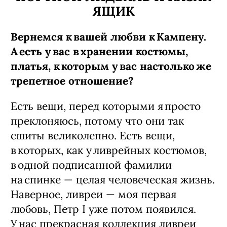
ЯЩИК
Вернемся к вашей любви к Кампену.
А есть у вас в хранении костюмы,
платья, к которым у вас настолько же
трепетное отношение?
Есть вещи, перед которыми я просто
преклоняюсь, потому что они так
сшиты великолепно. Есть вещи,
в которых, как у ливрейных костюмов,
в одной подписанной фамилии
на спинке — ​целая человеческая жизнь.
Наверное, ливреи — ​моя первая
любовь, Петр I уже потом появился.
У нас прекрасная коллекция ливреи