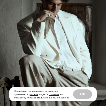
Продолжая пользоваться сайтом, вы
OK
принимаете
условия
и даете
согласие
на
обработку пользовательских данных и
cookies