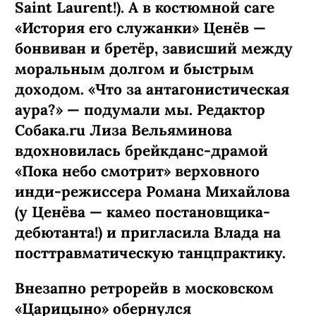
Saint Laurent!). А в костюмной саге
«История его служанки» Ценёв —
бонвиван и бретёр, зависший между
моральным долгом и быстрым
доходом. «Что за антагонистическая
аура?» — подумали мы. Редактор
Собака.ru Лиза Вельяминова
вдохновилась брейкданс-­драмой
«Пока небо смотрит» верховного
инди-режиссера Романа Михайлова
(у Ценёва — камео постановщика-
дебютанта!) и пригласила Влада на
посттравматическую танцпрактику.
Внезапно ретрорейв в московском
«Царицыно» обернулся