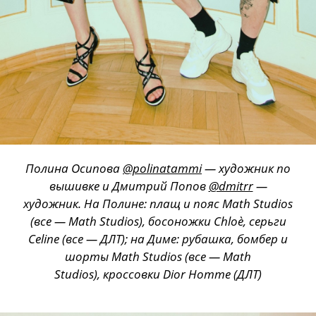
Полина Осипова
@polinatammi
— художник по
вышивке и Дмитрий Попов
@dmitrr
—
художник. На Полине: плащ и пояс Math Studios
(все — Math Studios), босоножки Chloè, серьги
Celine (все — ДЛТ); на Диме: рубашка, бомбер и
шорты Math Studios (все — Math
Studios), кроссовки Dior Homme (ДЛТ)