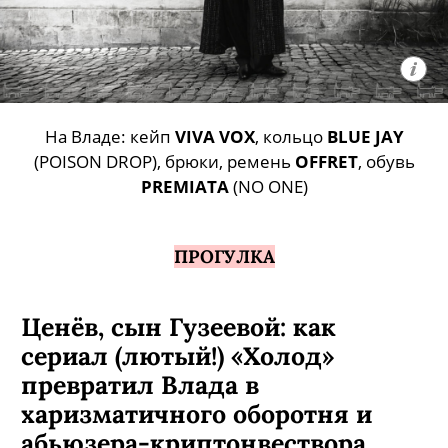
На Владе: кейп
VIVA VOX
, кольцо
BLUE JAY
(POISON DROP), брюки, ремень
OFFRET
, обувь
PREMIATA
(NO ONE)
ПРОГУЛКА
Ценёв, сын Гузеевой: как
сериал (лютый!) «Холод»
превратил Влада в
харизматичного оборотня и
абьюзера-криптонвествора