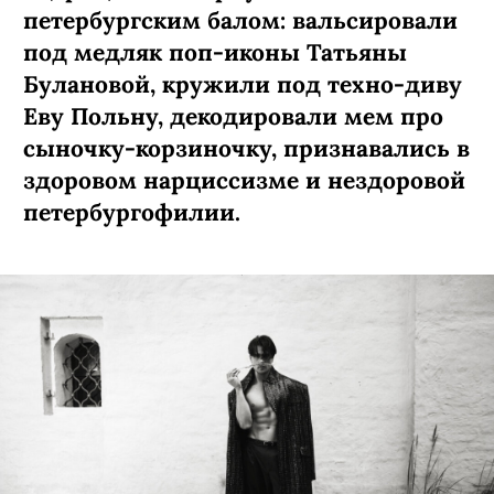
петербургским балом: вальсировали
под медляк поп-иконы Татьяны
Булановой, кружили под техно-диву
Еву Польну, декодировали мем про
сыночку-­корзиночку, признавались в
здоровом нарциссизме и нездоровой
петербургофилии.