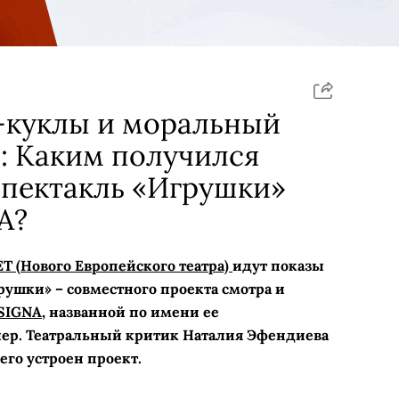
-куклы и моральный
: Каким получился
пектакль «Игрушки»
A?
T (Нового Европейского театра)
идут показы
ушки» – совместного проекта смотра и
SIGNA,
названной по имени ее
ер. Театральный критик Наталия Эфендиева
чего устроен проект.