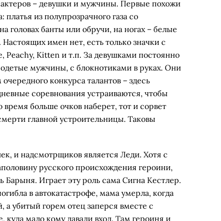
ы актеров – девушки и мужчины. Первые похожи
а: платья из полупрозрачного газа со
а головах банты или обручи, на ногах – белые
Настоящих имен нет, есть только значки с
, Peachy, Kitten и т.п. За девушками постоянно
 одетые мужчины, с блокнотиками в руках. Они
 очередного конкурса талантов – здесь
невные соревнования устраиваются, чтобы
о время больше очков наберет, тот и сорвет
 смерти главной устроительницы. Таковы
ек, и надсмотрщиков является Леди. Хотя с
аполовину русского происхождения героини,
ь Барыня. Играет эту роль сама Сигна Кестлер.
огибла в автокатастрофе, мама умерла, когда
, а убитый горем отец заперся вместе с
, куда мало кому давали вход. Там героиня и