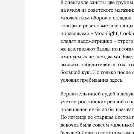
В спектакле заняты две групп
на кукол из советского магазин
множеством оборок и складок, н
гольфы и резиновые шлепанцы. 
прозвищами – Moonlight, Cookie
следят надсмотрщики – строго
же выставляют баллы по итогам
именуемых челленджами. Ежед
выявить победителей: кто за эт
большой куш. Но только после
условия пребывания здесь.
Вершительницей судеб и девуш
учетом российских реалий и н
правильнее ее было бы называт
По легенде ее старшая сестра п
девочка была совсем маленькой
будущей Леди в огромном замке