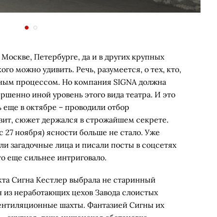
оскве, Петербурге, да и в других крупных
ого можно удивить. Речь, разумеется, о тех, кто,
ьным процессом. Но компания SIGNA должна
шенно иной уровень этого вида театра. И это
ь еще в октябре – проводили отбор
зит, сюжет держался в строжайшем секрете.
с 27 ноября) ясности больше не стало. Уже
и загадочные лица и писали посты в соцсетях
о еще сильнее интриговало.
кта Сигна Кестлер выбрала не старинный
ин из неработающих цехов Завода слоистых
вентиляционные шахты. Фантазией Сигны их