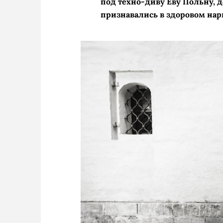
под техно-диву Еву Польну, 
признавались в здоровом на