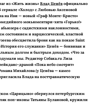
лаг из «Жить жизнь»
Влад Ценёв
официально
В сериале «Холод» с Любовью Аксеновой
на на Иви — новый «Граф Монте-­Кристо»
комедийного мокьюментари-хита «Горько!»
 абьюзера с садистскими наклонностями,
м состоянием и нарциссической, властной
зеева обесцветила брови как на показе Saint
е «История его служанки» Ценёв — бонвиван и
альным долгом и быстрым доходом. «Что за
подумали мы. Редактор Собака.ru Лиза
ейкданс-­драмой «Пока небо смотрит»
омана Михайлова (у Ценёва — камео
пригласила Влада на посттравматическую
вском «Царицыно» обернулся петербургским
дляк поп-иконы Татьяны Булановой, кружили