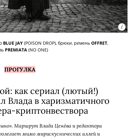
цо
BLUE JAY
(POISON DROP), брюки, ремень
OFFRET
,
вь
PREMIATA
(NO ONE)
ПРОГУЛКА
ой: как сериал (лютый!)
л Влада в харизматичного
ера-криптонвествора
ыно». Маршрут Влада Ценёва и редактора
пролегает мимо мирискуснических аллей и