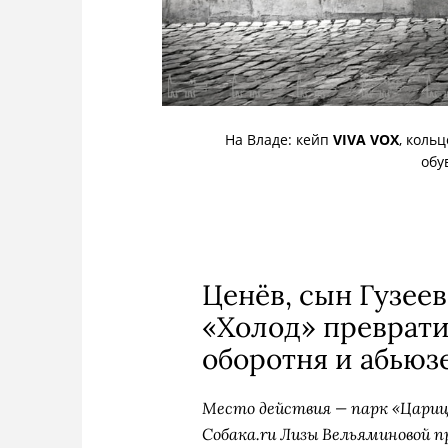
На Владе: кейп
VIVA VOX
, коль
обу
Ценёв, сын Гузеев
«Холод» преврати
оборотня и абьюз
Место действия — парк «Цариц
Собака.ru Лизы Вельяминовой 