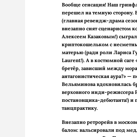
Вообще сенсация! Наш гринф
перешел на темную сторону. 
(главная ревендж-­драма сезо
внезапно снят сценаристом 
Алексеем Казаковым!) сыграл
криптокошельком с несметны
матерью (ради роли Лариса Гу
Laurent!). А в костюмной саг
бретёр, зависший между мор
антагонистическая аура?» — 
Вельяминова вдохновилась бр
верховного инди-режиссера Р
постановщика-дебютанта!) и 
танцпрактику.
Внезапно ретрорейв в моско
балом: вальсировали под ме