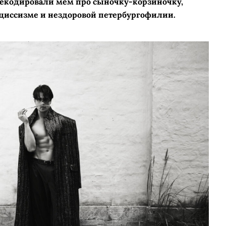
декодировали мем про сыночку-­корзиночку,
рциссизме и нездоровой петербургофилии.