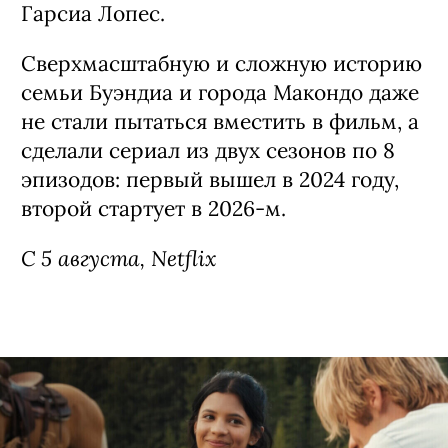
Сериал «Сто лет одиночества» / Cien
Años de Soledad, 1-я часть 2 сезона
(18+)
Первая в истории экранизация романа
лауреата Нобелевской премии
Габриэля Гарсия Маркеса — сняли ее
колумбийские соотечественники
писателя Лаура Мора Ортега и Алекс
Гарсиа Лопес.
Сверхмасштабную и сложную историю
семьи Буэндиа и города Макондо даже