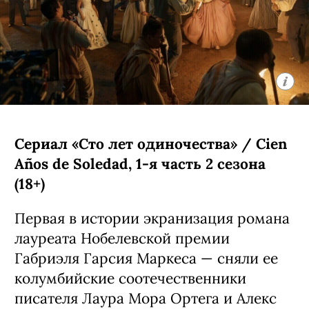
Кроме нее в сериале снялись Кин
Руффало, Амели Хеферль и Бо
Брагасон.
С 5 августа, Prime Video