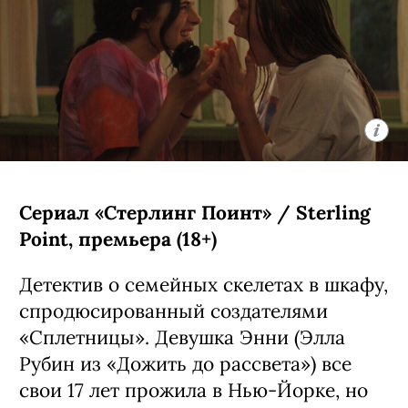
Видения» — история строится вокруг
юной девушки-джедая Кары, которая
ищет себе подобных по всей галактике.
Автором проекта стал Кэндзи Камияма
(главная его работа — «Призрак в
доспехах: Синдром одиночки»).
С 5 августа, Disney+