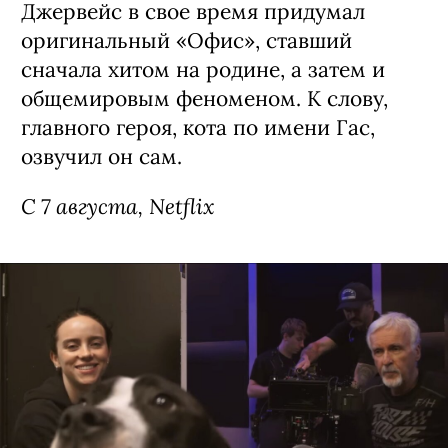
Сериал «Рики Джервейс: Уличные
коты» / Ricky Gervais Alley Cats,
премьера (18+)
Мультипликационная черная комедия
о компании бродячих британских
котов, которые ведут себя насколько
неполиткорректно и вызывающе,
настолько и обаятельно. Главное в
сериале — его создатель: Рики
Джервейс в свое время придумал
оригинальный «Офис», ставший
сначала хитом на родине, а затем и