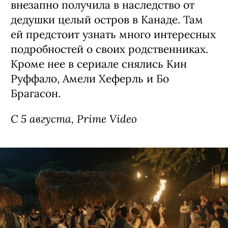
Сериал «Стерлинг Поинт» / Sterling
Point, премьера (18+)
Детектив о семейных скелетах в шкафу,
спродюсированный создателями
«Сплетницы». Девушка Энни (Элла
Рубин из «Дожить до рассвета») все
свои 17 лет прожила в Нью-Йорке, но
внезапно получила в наследство от
дедушки целый остров в Канаде. Там
ей предстоит узнать много интересных
подробностей о своих родственниках.