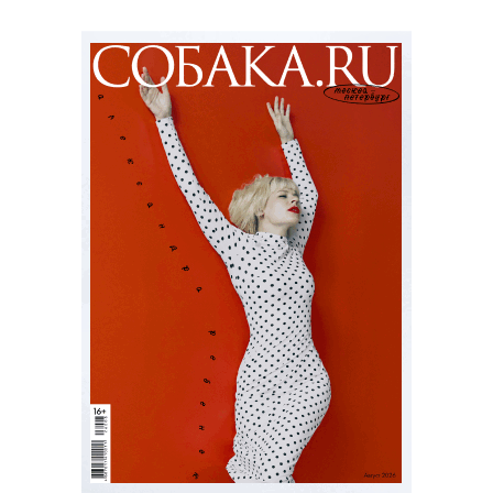
3D» / Billie Eilish: Hit Me Hard and
Soft - The Tour Live in 3D (18+)
Документальный фильм о концертном
туре популярной певицы, за который
взялся легендарный Джеймс Кэмерон
— записи выступлений в нем
сменяются очень личными интервью
самой Билли и ее брата, музыканта
Финнеаса О’Коннелла.
С 9 августа, Paramount+