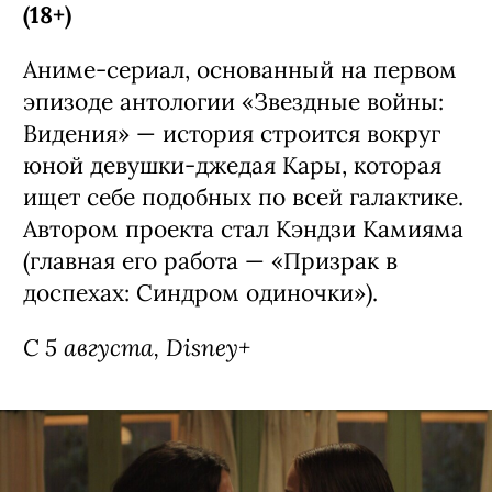
Сериал «Звездные войны: Видения —
Девятый джедай» / Star Wars: Visions
Presents - The Ninth Jedi, премьера
(18+)
Аниме-сериал, основанный на первом
эпизоде антологии «Звездные войны: