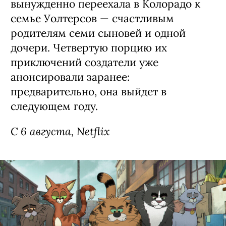
Сериал «Моя жизнь с мальчиками
Уолтер» / My Life with the Walter
Boys, 3 сезон (18+)
Третий сезон экранизации
подросткового бестселлера Эли Новак
о недавно осиротевшей 15-летней
Джеки из Нью-Йорка (Никки Родригес,
«У меня на районе»), которая
вынужденно переехала в Колорадо к
семье Уолтерсов — счастливым
родителям семи сыновей и одной
дочери. Четвертую порцию их