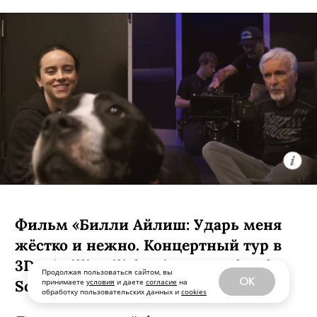
Сериал «Рики Джервейс: Уличные
коты» / Ricky Gervais Alley Cats,
премьера (18+)
Мультипликационная черная комедия
о компании бродячих британских
котов, которые ведут себя насколько
неполиткорректно и вызывающе,
настолько и обаятельно. Главное в
сериале — его создатель: Рики
Джервейс в свое время придумал
Продолжая пользоваться сайтом, вы
OK
принимаете
условия
и даете
согласие
на
оригинальный «Офис», ставший
обработку пользовательских данных и
cookies
сначала хитом на родине, а затем и