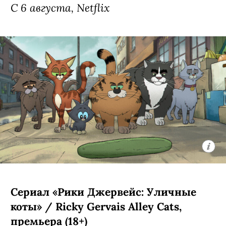
Сериал «Моя жизнь с мальчиками
Уолтер» / My Life with the Walter
Boys, 3 сезон (18+)
Третий сезон экранизации
подросткового бестселлера Эли Новак
о недавно осиротевшей 15-летней
Джеки из Нью-Йорка (Никки Родригес,
«У меня на районе»), которая
вынужденно переехала в Колорадо к
семье Уолтерсов — счастливым
родителям семи сыновей и одной