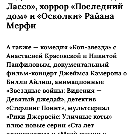
Лассо», хоррор «Последний
дом» и «Осколки» Райана
Мерфи
А также — комедия «Коп-звезда» с
Анастасией Красовской и Никитой
Панфиловым, документальный
фильм-концерт Джеймса Кэмерона о
Билли Айлиш, анимационные
«Звездные войны: Видения —
Девятый джедай», детектив
«Стерлинг Поинт», мультсериал
«Рики Джервейс: Уличные коты»
плюс новые серии «Ста лет
одиночества» и «Моей жизни с