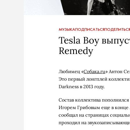
МУЗЫКА
ПОДПИСАТЬСЯ
ПОДЕЛИТЬС
Tesla Boy выпу
Remedy
Любимец «
Собака.ru
» Антон Се
Это первый лонгплей коллектив
Darkness в 2013 году.
Состав коллектива пополнился
Игорем Грибовым еще в конце 
сообщал на страницах социальн
проходил на звукозаписывающи