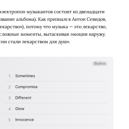
электропоп музыкантов состоит из двенадцати
звание альбома). Как признался Антон Севидов,
екарство»), потому что музыка — это лекарство,
сложные моменты, вытаскивая эмоции наружу.
сни стали лекарством для душ».