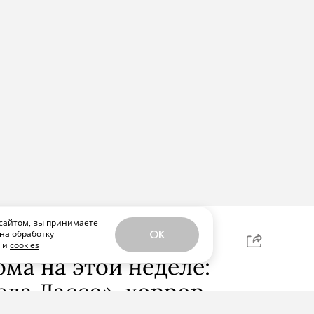
сайтом, вы принимаете
на обработку
OK
ЕЛИТЬСЯ
х и
cookies
ома на этой неделе:
еда Лассо», хоррор