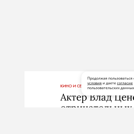
Продолжая пользоваться 
условия
и даете
согласие
КИНО И СЕРИАЛЫ
ПОДПИСАТЬСЯ
ПОД
пользовательских данны
Актер Влад Ценё
отрицательных 
Вообще сенсация! Наш гринф
перешел на темную сторону. 