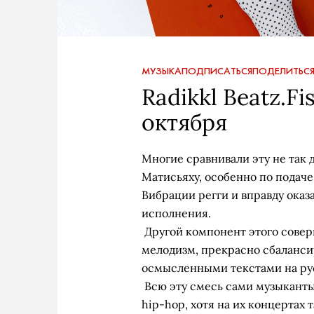
МУЗЫКА
ПОДПИСАТЬСЯ
ПОДЕЛИТЬС
Radikkl Beatz.Fi
октября
Многие сравнивали эту не так 
Матисьяху, особенно по подаче
Вибрации регги и вправду оказ
исполнения.
Другой компонент этого совер
мелодизм, прекрасно сбаланс
осмысленными текстами на ру
Всю эту смесь сами музыканты
hip-hop, хотя на их концертах