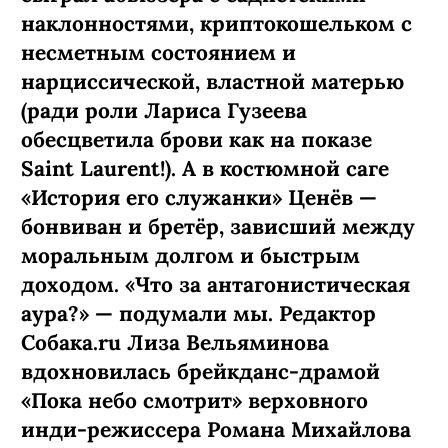
наклонностями, криптокошельком с
несметным состоянием и
нарциссической, властной матерью
(ради роли Лариса Гузеева
обесцветила брови как на показе
Saint Laurent!). А в костюмной саге
«История его служанки» Ценёв —
бонвиван и бретёр, зависший между
моральным долгом и быстрым
доходом. «Что за антагонистическая
аура?» — подумали мы. Редактор
Собака.ru Лиза Вельяминова
вдохновилась брейкданс-­драмой
«Пока небо смотрит» верховного
инди-режиссера Романа Михайлова