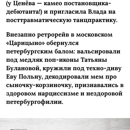
(у Ценёва — камео постановщика-
дебютанта!) и пригласила Влада на
посттравматическую танцпрактику.
Внезапно ретрорейв в московском
«Царицыно» обернулся
петербургским балом: вальсировали
под медляк поп-иконы Татьяны
Булановой, кружили под техно-диву
Еву Польну, декодировали мем про
сыночку-­корзиночку, признавались в
здоровом нарциссизме и нездоровой
петербургофилии.