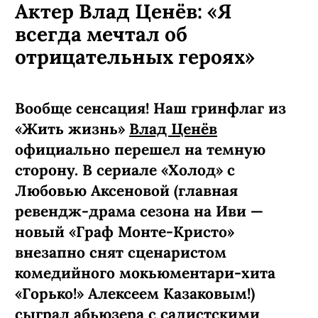
Актер Влад Ценёв: «Я
всегда мечтал об
отрицательных героях»
Вообще сенсация! Наш гринфлаг из
«Жить жизнь»
Влад Ценёв
официально перешел на темную
сторону. В сериале «Холод» с
Любовью Аксеновой (главная
ревендж-­драма сезона на Иви —
новый «Граф Монте-­Кристо»
внезапно снят сценаристом
комедийного мокьюментари-хита
«Горько!» Алексеем Казаковым!)
сыграл абьюзера с садистскими