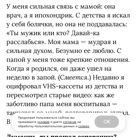
У меня сильная связь с мамой: она
врач, а я ипохондрик. С детства я искал
у себя болячки, но она не поддавалась:
«Ты мужик или кто? Давай-ка
расслабься». Моя мама — мудрая и
сильная духом. Безумно ее люблю. С
папой у меня тоже крепкие отношения.
Когда я родился, он даже ушел на
Смеется
неделю в запой. (
.) Недавно я
оцифровал VHS-кассеты из детства и
пересмотрел старые видео: как же
заботливо папа меня воспитывал —
танцевал со мной, разговаривал, купал.
Продолжая пользоваться сайтом, вы
В общем, я ни в чем не нуждался.
OK
принимаете
условия
и даете
согласие
на
обработку пользовательских данных и
cookies
Думаешь, ты прошел сепарацию?