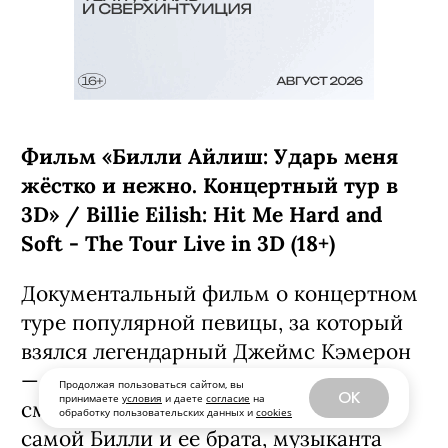
Фильм «Билли Айлиш: Ударь меня
жёстко и нежно. Концертный тур в
3D» / Billie Eilish: Hit Me Hard and
Soft - The Tour Live in 3D (18+)
Документальный фильм о концертном
туре популярной певицы, за который
взялся легендарный Джеймс Кэмерон
— записи выступлений в нем
Продолжая пользоваться сайтом, вы
OK
принимаете
условия
и даете
согласие
на
сменяются очень личными интервью
обработку пользовательских данных и
cookies
самой Билли и ее брата, музыканта