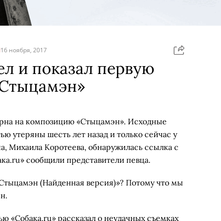
Я
16 ноября, 2017
л и показал первую
«Стыцамэн»
орна на композицию «Стыцамэн». Исходные
ю утеряны шесть лет назад и только сейчас у
а, Михаила Коротеева, обнаружилась ссылка с
ака.ru» сообщили представители певца.
Стыцамэн (Найденная версия)»? Потому что мы
н.
ью «Собака,ru» рассказал о неудачных съемках