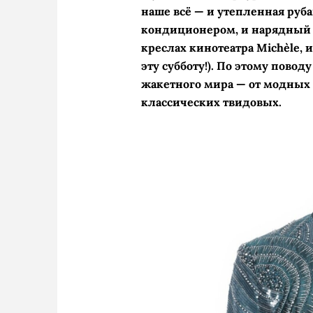
наше всё — и утепленная ру
кондиционером, и нарядный 
креслах кинотеатра Michèle,
эту субботу!). По этому пово
жакетного мира — от модных
классических твидовых.
Fabiana Filipp
Ann Demeul
Dries Va
Chanel,
Sas
Me
Christian D
Vale