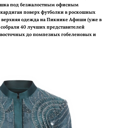
башка под безжалостным офисным
кардиган поверх футболки в роскошных
 и верхняя одежда на Пикнике Афиши (уже в
ду собрали 40 лучших представителей
 восточных до помпезных гобеленовых и
i, «Кашемир и Шелк», 178 964 руб.
emeester, ДЛТ, 250 000 руб.
n Noten, ДЛТ, 445 500 руб.
 TSUM Collect, 324 000 руб.
haverse, 175 000 руб.
owshka, 195 000 руб.
ior, TSUM Collect, 699 500 руб.
ntino, ДЛТ, 619 500 руб.