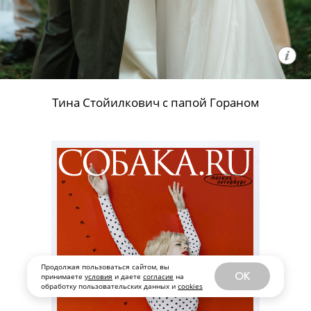
Тина Стойилкович с папой Гораном
Продолжая пользоваться сайтом, вы
OK
принимаете
условия
и даете
согласие
на
обработку пользовательских данных и
cookies