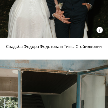
Свадьба Федора Федотова и Тины Стойилкович