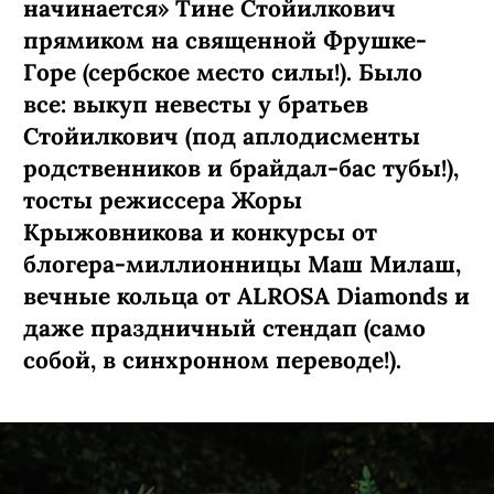
начинается» Тине Стойилкович
прямиком на священной Фрушке-
Горе (сербское место силы!). Было
все: выкуп невесты у братьев
Стойилкович (под аплодисменты
родственников и брайдал-бас тубы!),
тосты режиссера Жоры
Крыжовникова и конкурсы от
блогера-миллионницы Маш Милаш,
вечные кольца от ALROSA Diamonds
и
даже праздничный стендап (само
собой, в синхронном переводе!).