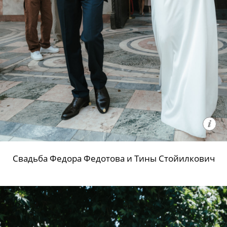
Свадьба Федора Федотова и Тины Стойилкович