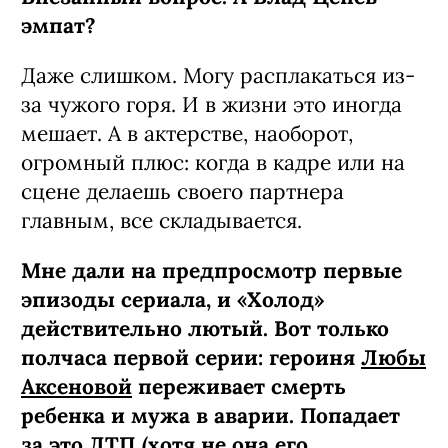
Хотя сначала так и не скажешь — в
«Холоде» ты просто оборотень!
Добрый, обаятельный, галантный
криптоинвестор Антон, с которым мы
знакомимся в третьей серии, по ходу
сюжета превращается в чудовище. Под
горячую руку Цапкова попадает его
жена Яна: он ее избивает, а она каждый
раз прощает и верит, что это в
последний раз. Но Антон не