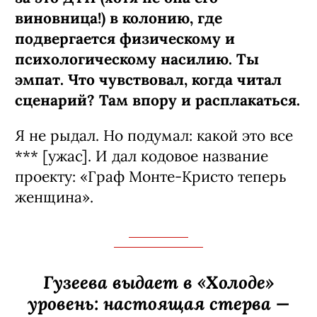
останавливается. Спойлерить не буду,
но обещаю — он поплатится за
содеянное.
Внезапный вопрос. А Влад Ценёв —
эмпат?
Даже слишком. Могу расплакаться из-
за чужого горя. И в жизни это иногда
мешает. А в актерстве, наоборот,
огромный плюс: когда в кадре или на
сцене делаешь своего партнера
главным, все складывается.
Мне дали на предпросмотр первые
эпизоды сериала, и «Холод»