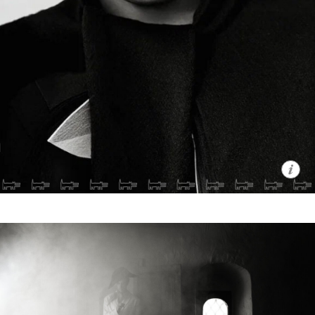
пугает. И тем сильнее был контраст на
площадке — открытая и обаятельная
Лариса при первой же нашей встрече
сказала: «О, это мой сынок!» — и мы
сразу стали обниматься.