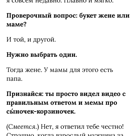
врач, а я ипохондрик. С детства я искал
у себя болячки, но она не поддавалась:
«Ты мужик или кто? Давай-ка
расслабься». Моя мама — мудрая и
сильная духом. Безумно ее люблю. С
папой у меня тоже крепкие отношения.
Когда я родился, он даже ушел на
Смеется
неделю в запой. (
.) Недавно я
оцифровал VHS-кассеты из детства и
пересмотрел старые видео: как же
заботливо папа меня воспитывал —
танцевал со мной, разговаривал, купал.
В общем, я ни в чем не нуждался.
Думаешь, ты прошел сепарацию?