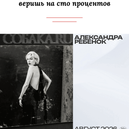
действительно лютый. Вот только
полчаса первой серии: героиня
Любы
Аксеновой
переживает смерть
ребенка и мужа в аварии. Попадает
за это ДТП (хотя не она его
виновница!) в колонию, где
подвергается физическому и
психологическому насилию. Ты
эмпат. Что чувствовал, когда читал
сценарий? Там впору и расплакаться.
Я не рыдал. Но подумал: какой это все
*** [ужас]. И дал кодовое название
проекту: «Граф Монте-­Кристо теперь
женщина».