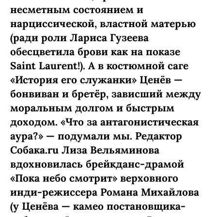
несметным состоянием и
нарциссической, властной матерью
(ради роли Лариса Гузеева
обесцветила брови как на показе
Saint Laurent!). А в костюмной саге
«История его служанки» Ценёв —
бонвиван и бретёр, зависший между
моральным долгом и быстрым
доходом. «Что за антагонистическая
аура?» — подумали мы. Редактор
Собака.ru Лиза Вельяминова
вдохновилась брейкданс-­драмой
«Пока небо смотрит» верховного
инди-режиссера Романа Михайлова
(у Ценёва — камео постановщика-