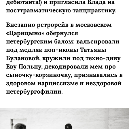
дебютанта!) и пригласила Влада на
посттравматическую танцпрактику.
Внезапно ретрорейв в московском
«Царицыно» обернулся
петербургским балом: вальсировали
под медляк поп-иконы Татьяны
Булановой, кружили под техно-диву
Еву Польну, декодировали мем про
сыночку-­корзиночку, признавались в
здоровом нарциссизме и нездоровой
петербургофилии.