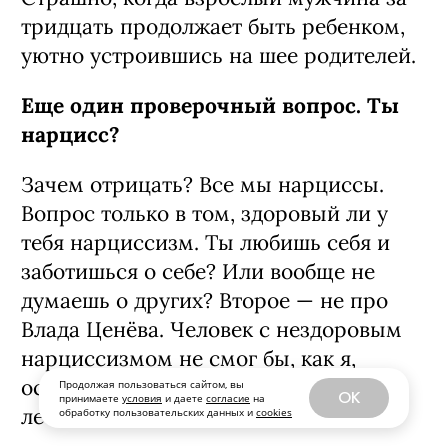
По ощущениям я европейский парень,
который живет с родителями до 30 лет,
хотя на самом деле съехал от них в 19.
Смеется
(
.) Но кажется, сепарировался
я совсем недавно. Плавно и мягко.
Проверочный вопрос: букет жене или
маме?
И той, и другой.
Нужно выбрать один.
Тогда жене. У мамы для этого есть
папа.
Продолжая пользоваться сайтом, вы
OK
принимаете
условия
и даете
согласие
на
обработку пользовательских данных и
cookies
Признайся: ты просто видел видео с