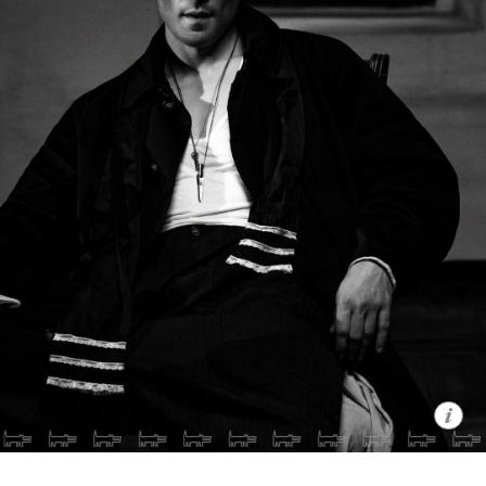
На Владе: жакет, рубашка, брюки
«МАМА
РАЗРЕШИЛА»
, кольцо
«ЭТНО СТИЛЬ»
(POISON
DROP)