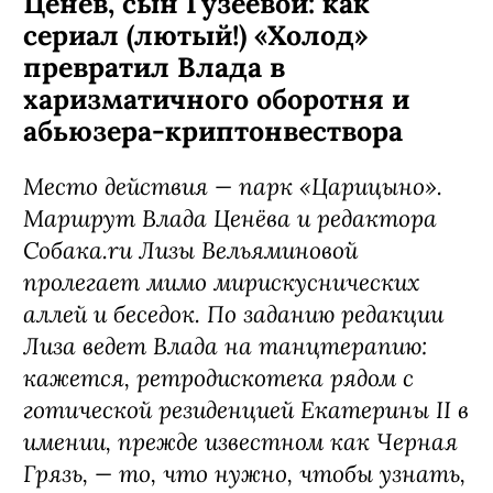
Ценёв, сын Гузеевой: как
сериал (лютый!) «Холод»
превратил Влада в
харизматичного оборотня и
абьюзера-криптонвествора
Место действия — парк «Царицыно».
Маршрут Влада Ценёва и редактора
Собака.ru Лизы Вельяминовой
пролегает мимо мирискуснических
аллей и беседок. По заданию редакции
Лиза ведет Влада на танцтерапию:
кажется, ретродискотека рядом с
готической резиденцией Екатерины II в
имении, прежде известном как Черная
Грязь, — то, что нужно, чтобы узнать,