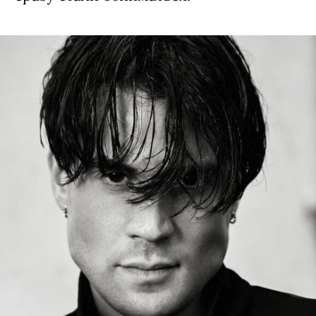
перестаю тратить энергию на людей,
если происходит что-то библейское,
вроде предательства. В остальных
случаях надо иметь силы на
понимание. Любой может ошибиться.
Разве всех можно простить?
Можно. Я верующий человек.
И твою экранную мать Цапкову ты
бы простил?
С некоторой паузой, но скажу — да.
Хотя ты сама видела — это было бы
непросто: Цапкова местами просто