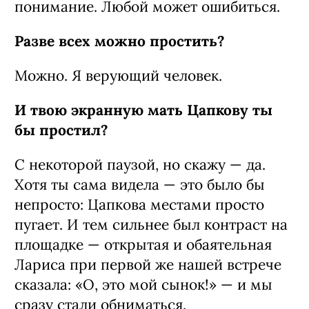
Героиня Аксеновой идет по пути
мести своим обидчикам. Ты
поступил бы так же?
Я не мстительный и не обидчивый…
…но делаешь выводы?
Смеется
(
.) Я не добренький и не
потакаю всем подряд. Просто