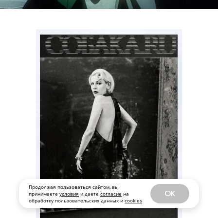
Продолжая пользоваться сайтом, вы
OK
принимаете
условия
и даете
согласие
на
обработку пользовательских данных и
cookies