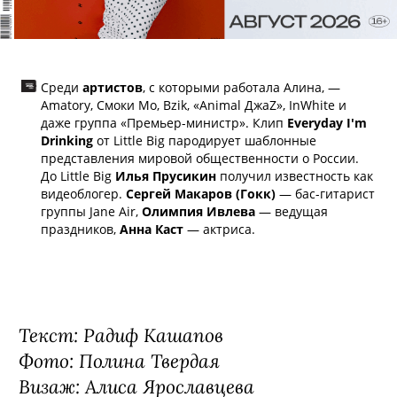
Среди
артистов
, с которыми работала Алина, —
Amatory, Смоки Мо, Bzik, «Animal ДжаZ», InWhite и
даже группа «Премьер-министр». Клип
Everyday I'm
Drinking
от Little Big пародирует шаблонные
представления мировой общественности о России.
До Little Big
Илья Прусикин
получил известность как
видеоблогер.
Сергей Макаров (Гокк)
— бас-гитарист
группы Jane Air,
Олимпия Ивлева
— ведущая
праздников,
Анна Каст
— актриса.
Текст: Радиф Кашапов
Фото: Полина Твердая
Визаж: Алиса Ярославцева