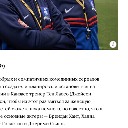
8+)
добрых и симпатичных комедийных сериалов
но создатели планировали остановиться на
ий в Канзасе тренер Тед Лассо (Джейсон
н, чтобы на этот раз взяться за женскую
тей сюжета пока немного, но известно, что к
се основные актеры — Брендан Хант, Ханна
т Голдстин и Джереми Свифт.