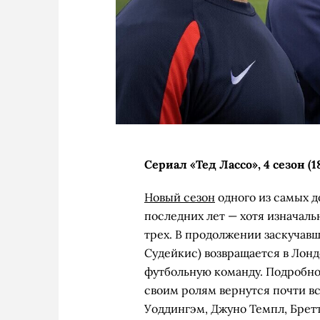
Сериал «Тед Лассо», 4 сезон (1
Новый сезон
одного из самых 
последних лет — хотя изначаль
трех. В продолжении заскучавш
Судейкис) возвращается в Лондо
футбольную команду. Подробнос
своим ролям вернутся почти в
Уоддингэм, Джуно Темпл, Брет