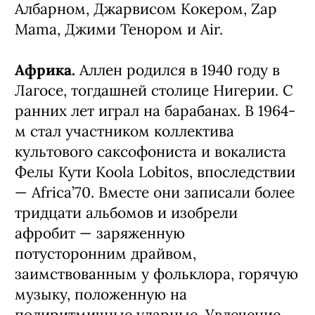
Албарном, Джарвисом Кокером, Zap
Mama, Джими Тенором и Air.
Африка.
Аллен родился в 1940 году в
Лагосе, тогдашней столице Нигерии. С
ранних лет играл на барабанах. В 1964-
м стал участником коллектива
культового саксофониста и вокалиста
Фелы Кути Koola Lobitos, впоследствии
— Africa’70. Вместе они записали более
тридцати альбомов и изобрели
афробит — заряженную
потусторонним драйвом,
заимствованным у фольклора, горячую
музыку, положенную на
полиритмичные ударные. Увлечение