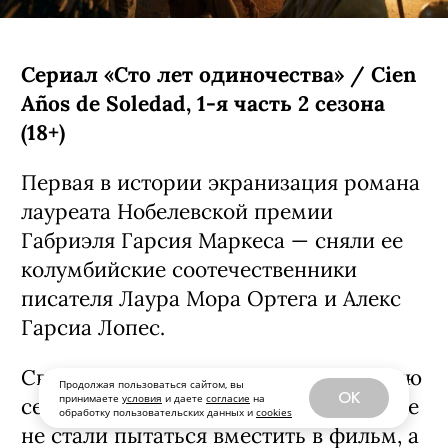
внезапно получила в наследство от
дедушки целый остров в Канаде. Там
ей предстоит узнать много интересных
подробностей о своих родственниках.
Кроме нее в сериале снялись Кин
Руффало, Амели Хеферль и Бо
Брагасон.
С 5 августа, Prime Video
Продолжая пользоваться сайтом, вы
OK
принимаете
условия
и даете
согласие
на
обработку пользовательских данных и
cookies