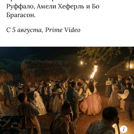
Сериал «Стерлинг Поинт» / Sterling
Point, премьера (18+)
Детектив о семейных скелетах в шкафу,
спродюсированный создателями
«Сплетницы». Девушка Энни (Элла
Рубин из «Дожить до рассвета») все
свои 17 лет прожила в Нью-Йорке, но