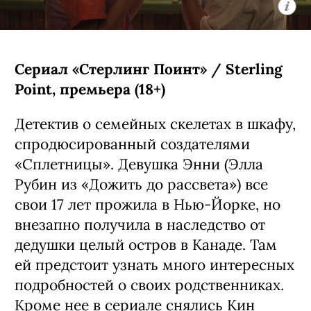
(18+)
Аниме-сериал, основанный на первом
эпизоде антологии «Звездные войны:
Видения» — история строится вокруг
юной девушки-джедая Кары, которая
ищет себе подобных по всей галактике.
Автором проекта стал Кэндзи Камияма
(главная его работа — «Призрак в
доспехах: Синдром одиночки»).
С 5 августа, Disney+