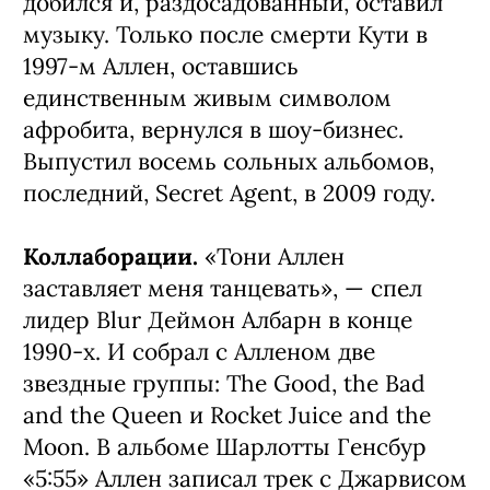
добился и, раздосадованный, оставил
музыку. Только после смерти Кути в
1997-м Аллен, оставшись
единственным живым символом
афробита, вернулся в шоу-бизнес.
Выпустил восемь сольных альбомов,
последний, Secret Agent, в 2009 году.
Коллаборации.
«Тони Аллен
заставляет меня танцевать», — спел
лидер Blur Деймон Албарн в конце
1990-х. И собрал с Алленом две
звездные группы: The Good, the Bad
and the Queen и Rocket Juice and the
Moon. В альбоме Шарлотты Генсбур
«5:55» Аллен записал трек с Джарвисом