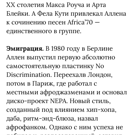
XX столетия Макса Роуча и Арта
Блейки. А Фела Кути привлекал Аллена
к сочинению песен Africa’70 —
единственного в группе.
Эмиграция.
В 1980 году в Берлине
Аллен выпустил первую абсолютно
самостоятельную пластинку No
Discrimination. Переехалв Лондон,
потом в Париж, где работал с
местными афроджазменами и основал
диско-проект NEPA. Новый стиль,
созданный под влиянием хип-хопа,
даба, ритм-энд-блюза, назвал
афрофанком. Однако с ним успеха не