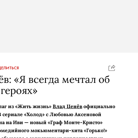
ЕЛИТЬСЯ
в: «Я всегда мечтал об
героях»
лаг из «Жить жизнь»
Влад Ценёв
официально
В сериале «Холод» с Любовью Аксеновой
на на Иви — новый «Граф Монте-­Кристо»
комедийного мокьюментари-хита «Горько!»