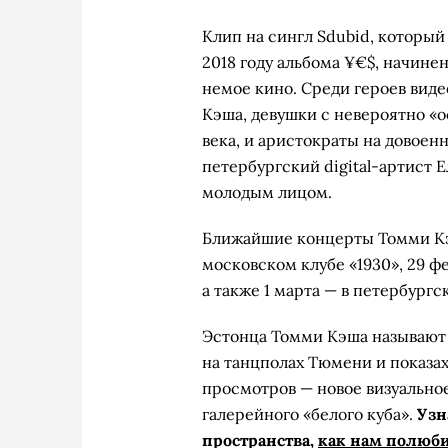
Клип на сингл Sdubid, который
2018 году альбома ¥€$, начине
немое кино. Среди героев вид
Кэша, девушки с невероятно «
века, и аристократы на довоен
петербургский digital-артист
молодым лицом.
Ближайшие концерты Томми Кэш
московском клубе «1930», 29 ф
а также 1 марта — в петербург
Эстонца Томми Кэша называют 
на танцполах Тюмени и показа
просмотров — новое визуально
галерейного «белого куба».
Узн
пространства,
как нам полюбит