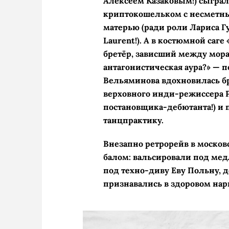
Алексеем Казаковым!) сыграл
криптокошельком с несметны
матерью (ради роли Лариса Гу
Laurent!). А в костюмной саг
бретёр, зависший между мор
антагонистическая аура?» — 
Вельяминова вдохновилась бр
верховного инди-режиссера Р
постановщика-дебютанта!) и 
танцпрактику.
Внезапно ретрорейв в моско
балом: вальсировали под ме
под техно-диву Еву Польну, 
признавались в здоровом на