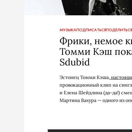
МУЗЫКА
ПОДПИСАТЬСЯ
ПОДЕЛИТЬС
Фрики, немое к
Томми Кэш пок
Sdubid
Эстонец Томми Кэша,
настоящи
провокационный клип на сингл
и Елена Шейдлина (да-да!) сме
Мартина Вахура — одного из о