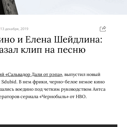
Я
13 декабря, 2019
ино и Елена Шейдлина:
азал клип на песню
й «Сальвадор Дали от рэпа»
, выпустил новый
 Sdubid. В нем фрики, черно-белое немое кино
шались воедино под четким руководством Антса
ператоров сериала «Чернобыль» от HBO.