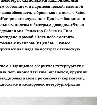
 абьюзера с садистскими наклонностями,
м состоянием и нарциссической, властной
зеева обесцветила брови как на показе Saint
е «История его служанки» Ценёв — бонвиван и
альным долгом и быстрым доходом. «Что за
подумали мы. Редактор Собака.ru Лиза
ейкданс-­драмой «Пока небо смотрит»
омана Михайлова (у Ценёва — камео
пригласила Влада на посттравматическую
вском «Царицыно» обернулся петербургским
дляк поп-иконы Татьяны Булановой, кружили
декодировали мем про сыночку-­корзиночку,
рциссизме и нездоровой петербургофилии.