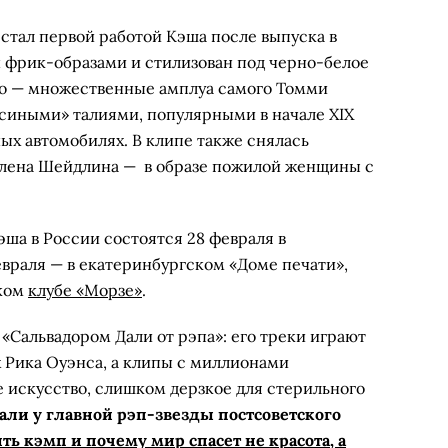
 стал первой работой Кэша после выпуска в
н фрик-образами и стилизован под черно-белое
ео — множественные амплуа самого Томми
осиными» талиями, популярными в начале XIX
ных автомобилях. В клипе также снялась
 Елена Шейдлина — в образе пожилой женщины с
а в России состоятся 28 февраля в
евраля — в екатеринбургском «Доме печати»,
ском
клубе «Морзе»
.
«Сальвадором Дали от рэпа»: его треки играют
х Рика Оуэнса, а клипы с миллионами
е искусство, слишком дерзкое для стерильного
али у главной рэп-звезды постсоветского
ь кэмп и почему мир спасет не красота, а