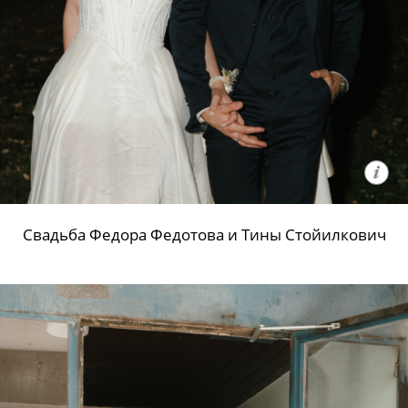
Свадьба Федора Федотова и Тины Стойилкович