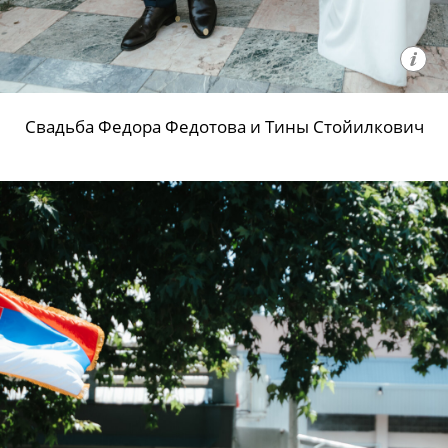
Свадьба Федора Федотова и Тины Стойилкович