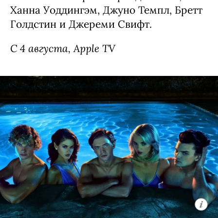
Ханна Уоддингэм, Джуно Темпл, Бретт
Голдстин и Джереми Свифт.
С 4 августа, Apple TV