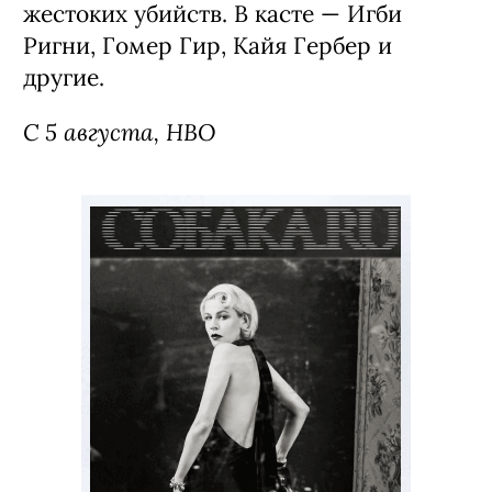
жестоких убийств. В касте — Игби
Ригни, Гомер Гир, Кайя Гербер и
другие.
С 5 августа, HBO