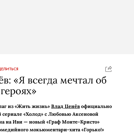
ЕЛИТЬСЯ
в: «Я всегда мечтал об
героях»
лаг из «Жить жизнь»
Влад Ценёв
официально
В сериале «Холод» с Любовью Аксеновой
на на Иви — новый «Граф Монте-­Кристо»
комедийного мокьюментари-хита «Горько!»