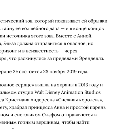
стический зов, который показывает ей обрывки
 тайну ее волшебного дара — и в конце концов
ки источника этого зова. Вместе с Анной,
 Эльза должна отправиться в опасное, но
оризонт и в неизвестность — через
оря, что раскинулись за пределами Эренделла.
дце 2» состоится 28 ноября 2019 года.
одное сердце» вышла на экраны в 2013 году и
ьмом студии Walt Disney Animation Studios.
са Кристиана Андерсена «Снежная королева»,
жету, храбрая принцесса Анна и простой парень
еном и снеговиком Олафом отправляются в
еженным горным вершинам, чтобы найти