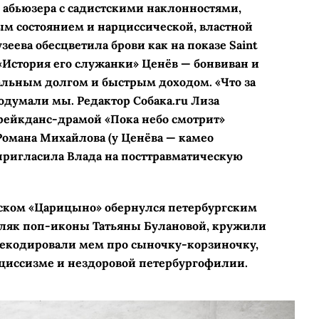
 абьюзера с садистскими наклонностями,
м состоянием и нарциссической, властной
зеева обесцветила брови как на показе Saint
е «История его служанки» Ценёв — бонвиван и
альным долгом и быстрым доходом. «Что за
подумали мы. Редактор Собака.ru Лиза
ейкданс-­драмой «Пока небо смотрит»
омана Михайлова (у Ценёва — камео
пригласила Влада на посттравматическую
вском «Царицыно» обернулся петербургским
дляк поп-иконы Татьяны Булановой, кружили
декодировали мем про сыночку-­корзиночку,
рциссизме и нездоровой петербургофилии.