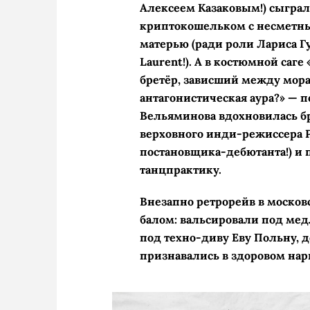
Алексеем Казаковым!) сыграл
криптокошельком с несметны
матерью (ради роли Лариса Гу
Laurent!). А в костюмной саг
бретёр, зависший между мор
антагонистическая аура?» — 
Вельяминова вдохновилась бр
верховного инди-режиссера Р
постановщика-дебютанта!) и 
танцпрактику.
Внезапно ретрорейв в моско
балом: вальсировали под ме
под техно-диву Еву Польну, 
признавались в здоровом на