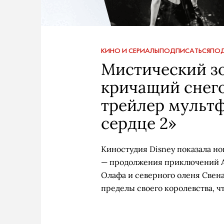
КИНО И СЕРИАЛЫ
ПОДПИСАТЬСЯ
ПОД
Мистический зо
кричащий снего
трейлер мульт
сердце 2»
Киностудия Disney показала н
— продолжения приключений А
Олафа и северного оленя Свена
пределы своего королевства, ч