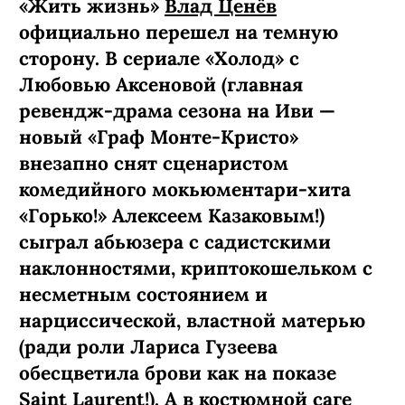
КИНО И СЕРИАЛЫ
ПОДПИСАТЬСЯ
Актер Влад Ценёв: «Я
всегда мечтал об
отрицательных героях»
Вообще сенсация! Наш гринфлаг из
«Жить жизнь»
Влад Ценёв
официально перешел на темную
сторону. В сериале «Холод» с
Любовью Аксеновой (главная