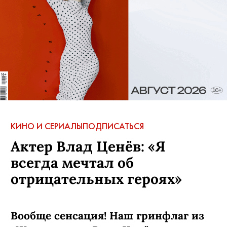
АВТОР:
Елена Анисимова
,
23 сентября, 2019
ЛЮДИ:
Павел Чинарев
КОММЕНТАРИИ